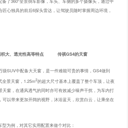
；配备了360°全景倒车影像，车头、车侧的多个摄像头，通过中
配合匠心独具的前后6探头雷达，让驾驶员随时掌握周边环境，
面积大、透光性高等特点
传祺GS4的天窗
级SUV中配备大天窗，是一件难能可贵的事情，GS4做到
2
全景天窗，1.25m
的超大尺寸基本上覆盖了整个车顶，让夜
景天窗，在通风透气的同时亦可有效减少噪声干扰，为车内打
，可以带来更加开阔的视野，沐浴蓝天，欣赏白云，让乘坐在
高配车型为例，对其它实用配置来做个对比：