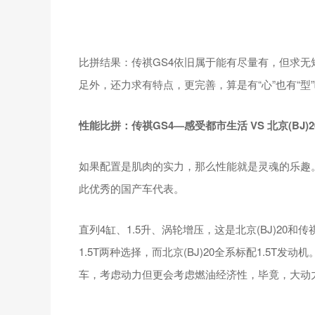
比拼结果：传祺GS4依旧属于能有尽量有，但求无短
足外，还力求有特点，更完善，算是有“心”也有“型
性能比拼：
传祺
GS4
—感受都市生活
VS
北京(
BJ)2
如果配置是肌肉的实力，那么性能就是灵魂的乐趣。
此优秀的国产车代表。
直列4缸、1.5升、涡轮增压，这是北京(BJ)20和
1.5T两种选择，而北京(BJ)20全系标配1.5T
车，考虑动力但更会考虑燃油经济性，毕竟，大动