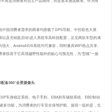
经不再是消费者对自主产品期待，而是基本挑选标准。作为有
熟中国消费者需求的两者均搭载了GPS导航、中控彩色大屏、
椅以及无钥匙启动\进入系统等高科技配置，足见两款车型的满
大，Andriod\IOS系统均可兼容，同时兼具WIFI热点共享、
者惊喜于它高强越野性能外的贴心与预见性，为“型格”一族
0配备360°全景摄像头
SP车身稳定系统、电子手刹、EBA刹车辅助系统、EBD制动
等诸多功能，为消费者的行车安全保驾护航。值得一提的是，北