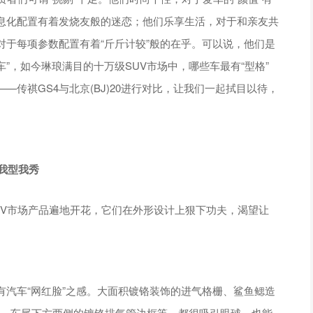
息化配置有着发烧友般的迷恋；他们乐享生活，对于和亲友共
于每项参数配置有着“斤斤计较”般的在乎。可以说，他们是
车”，如今琳琅满目的十万级SUV市场中，哪些车最有“型格”
传祺GS4与北京(BJ)20进行对比，让我们一起拭目以待，
我型我秀
UV市场产品遍地开花，它们在外形设计上狠下功夫，渴望让
有汽车“网红脸”之感。大面积镀铬装饰的进气格栅、鲨鱼鳃造
顶、车尾下方两侧的镀铬排气管边框等，都很吸引眼球，也能