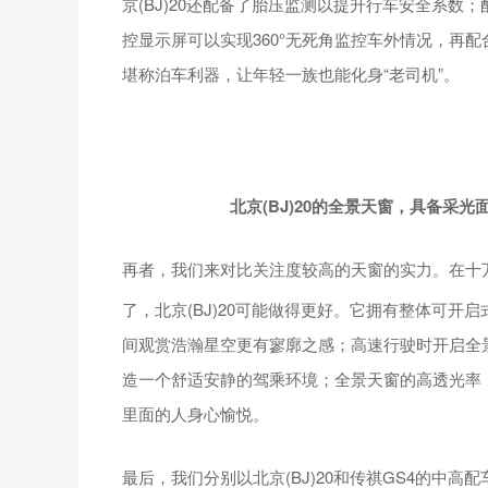
京(BJ)20还配备了胎压监测以提升行车安全系数
控显示屏可以实现360°无死角监控车外情况，再
堪称泊车利器，让年轻一族也能化身“老司机”。
北京(BJ
)
20的全景天窗，具备采光
再者，我们来对比关注度较高的天窗的实力。在十万
了，北京(BJ)20可能做得更好。它拥有整体可开启式
间观赏浩瀚星空更有寥廓之感；高速行驶时开启全
造一个舒适安静的驾乘环境；全景天窗的高透光率
里面的人身心愉悦。
最后，我们分别以北京(BJ)20和传祺GS4的中