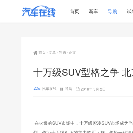
首页
新车
导购
试
首页
-
文章
-
导购
-
正文
十万级SUV型格之争 北京
汽车在线
导购
2018年 3月 2日
在火爆的SUV市场中，十万级紧凑SUV市场成为
烈。作为十万级SUV的主力购买人群，年轻一代消费