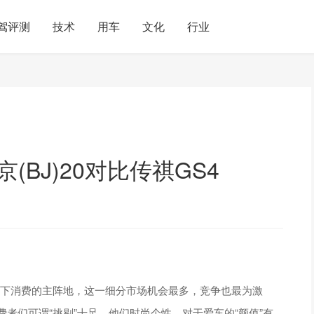
驾评测
技术
用车
文化
行业
(BJ)20对比传祺GS4
当下消费的主阵地，这一细分市场机会最多，竞争也最为激
者们可谓“挑剔”十足。他们时尚个性，对于爱车的“颜值”有