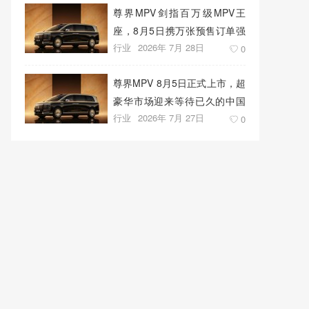
尊界MPV剑指百万级MPV王
座，8月5日携万张预售订单强
行业
2026年 7月 28日
势上市
0
尊界MPV 8月5日正式上市，超
豪华市场迎来等待已久的中国
行业
2026年 7月 27日
答案
0