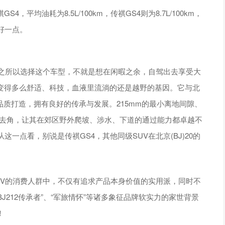
，平均油耗为8.5L/100km，传祺GS4则为8.7L/100km，
好一点。
家之所以选择这个车型，不就是想在闲暇之余，自驾出去享受大
无论变得多么舒适、科技，血液里流淌的还是越野的基因。它与北
的军工品质打造，拥有良好的传承与发展。215mm的最小离地间隙、
°的离去角，让其在郊区野外爬坡、涉水、下道的通过能力都卓越不
一点看，别说是传祺GS4，其他同级SUV在北京(BJ)20的
UV的消费人群中，不仅有追求产品本身价值的实用派，同时不
J212传承者”、“军旅情怀”等诸多象征品牌软实力的家世背景
！