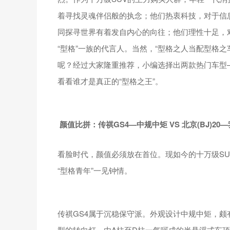
着寻找灵魂伴侣般的执念；他们热衷科技，对于信
同探寻世界有着发自内心的向往；他们理性十足，对
“型格”一族的代言人。当然，“型格之人当配型格之
呢？经过大家隆重推荐，小编选择出两款热门车型——
看看谁才是真正的“型格之王”。
颜值比拼：传祺
GS4
—中规中矩
VS
北京(
BJ)20
—
看脸时代，颜值必须放在首位。现如今的十万级S
“型格青年”一见钟情。
传祺GS4属于沉稳保守派。外观设计中规中矩，颇
型的转向灯、由A柱至D柱一气呵成的半悬浮式车