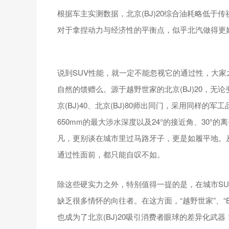
根据车主实测数据，北京(BJ)20综合油耗略低于传祺GS4
对于拿捏动力与经济性的平衡点，似乎北汽做得更
说到SUV性能，就一定不能忽视它的通过性，大
自然的馈赠么。源于越野世家的北京(BJ)20，
京(BJ)40、北京(BJ)80师出同门，采用同样
650mm的最大涉水深度以及24°的接近角、30
凡，更别谈在城市里过马路牙子，更是如履平地。从这
通过性面前，都只能自叹不如。
除这些硬实力之外，特别值得一提的是，在城市S
缺乏很多情怀的向往者。在这方面，“越野世家”、“B
也成为了北京(BJ)20吸引消费者眼球的差异化武器