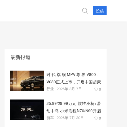
投稿
最新报道
时代旗舰MPV尊界V800、
V680正式上市，开启中国超豪
行业
2026年 8月 7日
华MPV发展新篇章
0
25.99/29.99万元 旋转座椅+滑
动中岛 小米澎程N70/N90开启
新车
2026年 7月 30日
预售
0