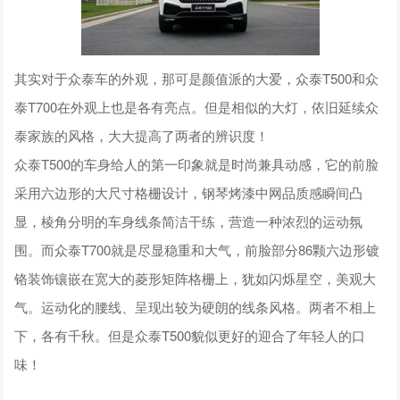
其实对于众泰车的外观，那可是颜值派的大爱，众泰T500和众
泰T700在外观上也是各有亮点。但是相似的大灯，依旧延续众
泰家族的风格，大大提高了两者的辨识度！
众泰T500的车身给人的第一印象就是时尚兼具动感，它的前脸
采用六边形的大尺寸格栅设计，钢琴烤漆中网品质感瞬间凸
显，棱角分明的车身线条简洁干练，营造一种浓烈的运动氛
围。而众泰T700就是尽显稳重和大气，前脸部分86颗六边形镀
铬装饰镶嵌在宽大的菱形矩阵格栅上，犹如闪烁星空，美观大
气。运动化的腰线、呈现出较为硬朗的线条风格。两者不相上
下，各有千秋。但是众泰T500貌似更好的迎合了年轻人的口
味！