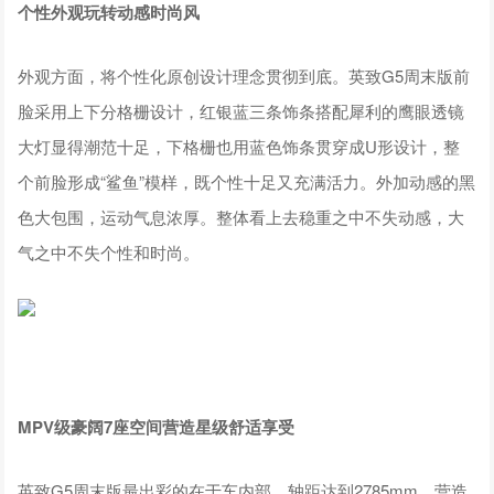
个性外观玩转
动感
时尚风
外观方面，将个性化原创设计理念贯彻到底。英致G5周末版前
脸采用上下分格栅设计，红银蓝三条饰条搭配犀利的鹰眼透镜
大灯显得潮范十足，下格栅也用蓝色饰条贯穿成U形设计，整
个前脸形成“鲨鱼”模样，既个性十足又充满活力。外加动感的黑
色大包围，运动气息浓厚。整体看上去稳重之中不失动感，大
气之中不失个性和时尚。
MPV级豪阔7座空间营造星级舒适享受
英致G5周末版最出彩的在于车内部，轴距达到2785mm，营造