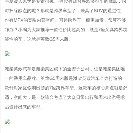
容易被人以为是专责司机。·有没有综合各款类型车的优点，同
时扫除缺点的呢？那就是跨界车型了，兼具了SUV的通过性，
也有MPV的宽敞内部空间。可是跨界车一般更加贵，预算不够
咋办？小编为大家推荐一款性价比超高的，既是7座又具跨界功
能性的车，这就是英致G5周末版。
潍柴英致汽车是潍柴集团旗下的全资子公司，也是潍柴集团唯
一的乘用车品牌。英致G5周末版是潍柴英致汽车全力打造的一
款针对家庭假期出游的7座跨界车型。这款车的核心亮点就是舒
适，空间大，是一款综合考虑了大众日常出行和周末出游需求
后设计出来的车型。