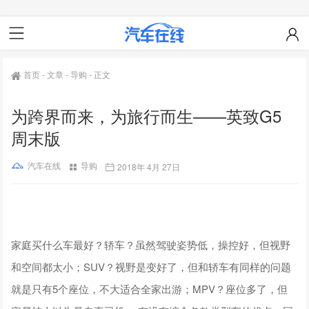
首页
-
文章
-
导购
-
正文
为跨界而来，为旅行而生——英致G5
周末版
汽车在线
导购
2018年 4月 27日
家庭买什么车最好？轿车？虽然驾驶姿势低，操控好，但视野
和空间都太小；SUV？视野是变好了，但和轿车有同样的问题
就是只有5个座位，不大适合全家出游；MPV？座位多了，但