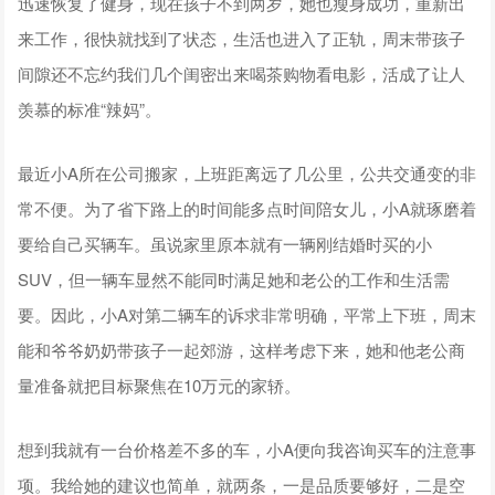
迅速恢复了健身，现在孩子不到两岁，她也瘦身成功，重新出
来工作，很快就找到了状态，生活也进入了正轨，周末带孩子
间隙还不忘约我们几个闺密出来喝茶购物看电影，活成了让人
羡慕的标准“辣妈”。
最近小A所在公司搬家，上班距离远了几公里，公共交通变的非
常不便。为了省下路上的时间能多点时间陪女儿，小A就琢磨着
要给自己买辆车。虽说家里原本就有一辆刚结婚时买的小
SUV，但一辆车显然不能同时满足她和老公的工作和生活需
要。因此，小A对第二辆车的诉求非常明确，平常上下班，周末
能和爷爷奶奶带孩子一起郊游，这样考虑下来，她和他老公商
量准备就把目标聚焦在10万元的家轿。
想到我就有一台价格差不多的车，小A便向我咨询买车的注意事
项。我给她的建议也简单，就两条，一是品质要够好，二是空