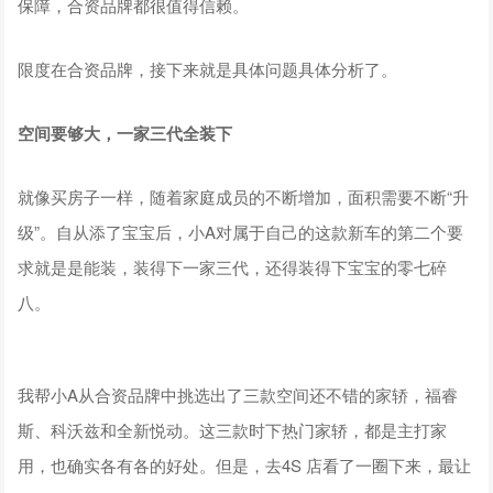
保障，合资品牌都很值得信赖。
限度在合资品牌，接下来就是具体问题具体分析了。
空间要够大，一家三代全装下
就像买房子一样，随着家庭成员的不断增加，面积需要不断“升
级”。自从添了宝宝后，小A对属于自己的这款新车的第二个要
求就是是能装，装得下一家三代，还得装得下宝宝的零七碎
八。
我帮小A从合资品牌中挑选出了三款空间还不错的家轿，福睿
斯、科沃兹和全新悦动。这三款时下热门家轿，都是主打家
用，也确实各有各的好处。但是，去4S 店看了一圈下来，最让