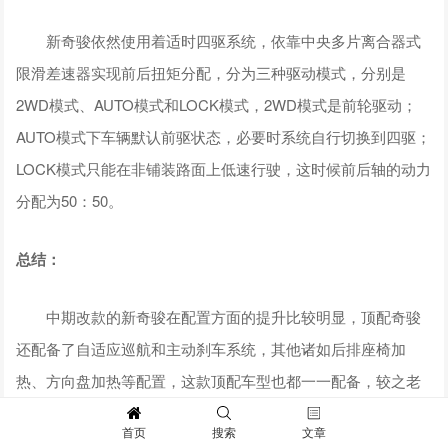
新奇骏依然使用着适时四驱系统，依靠中央多片离合器式
限滑差速器实现前后扭矩分配，分为三种驱动模式，分别是
2WD模式、AUTO模式和LOCK模式，2WD模式是前轮驱动；
AUTO模式下车辆默认前驱状态，必要时系统自行切换到四驱；
LOCK模式只能在非铺装路面上低速行驶，这时候前后轴的动力
分配为50：50。
总结：
中期改款的新奇骏在配置方面的提升比较明显，顶配奇骏
还配备了自适应巡航和主动刹车系统，其他诸如后排座椅加
热、方向盘加热等配置，这款顶配车型也都一一配备，较之老
款提升还是很明显的，加上更硬朗的外观造型、更上档次的内
首页
搜索
文章
饰、更加年轻的方向盘，还有两款七座车型，价格都处于20万