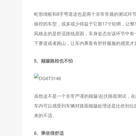
蛇形绕桩和8字弯道这也是两个非常常规的测试环
操控的车型，或多或少得益于它那17寸轮辋，让整
风格走的是舒适路线原因，车身姿态在该环节中有
下赛道或者跑山，让车内乘客有舒舒服服的感觉才
5、颠簸路段也不怕
虽然这不是一个非常严谨的颠簸/起伏路面测试，
车内可以感受到车辆对路面颠簸处理还是比价到位
来的不适。
6、乘坐很舒适