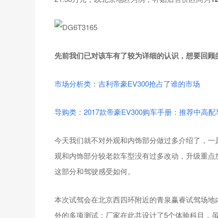
先前我们已对该车有了较为详细的认识，想要回顾
市场分析类：吉利帝豪EV300抢占了谁的市场
导购类：2017款帝豪EV300购车手册：推荐中高配
今天我们就不对外观和内饰部分做过多介绍了，一
观和内饰部分较老款车型没有过多改动，升级重点
这部分和驾驶感受如何。
本次试驾会在北京西四环附近的青泉赢睿试驾场地
外的多项测试；厂家在此共设计了5个体验科目，