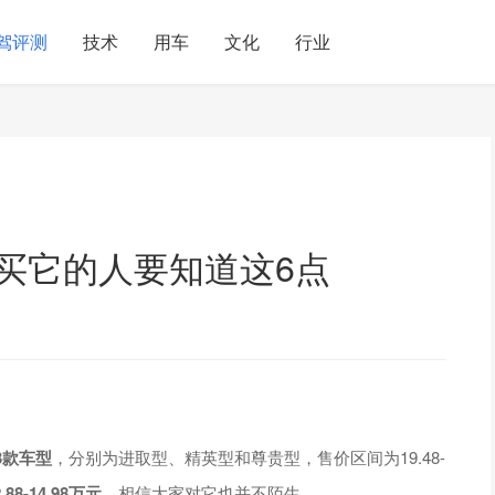
驾评测
技术
用车
文化
行业
想买它的人要知道这6点
3款车型
，分别为进取型、精英型和尊贵型，售价区间为19.48-
2.88-14.98万元
，相信大家对它也并不陌生。