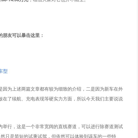
的朋友可以暴击这里：
车型
是因为上述两篇文章都有较为细致的介绍，二是因为新车在外
放在了续航、充电表现等硬实力方面，所以今天我们主要说说
内举行，这是一个非常宽阔的直线赛道，可以进行除赛道测试
虽然只是简短的试乘试驾，但依然可以体验到该车的一些特