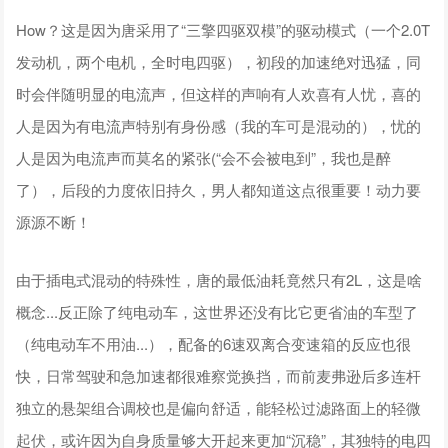
How？这是因为唐采用了“三擎四驱双模”的驱动模式（一个2.0T
发动机，两个电机，全时电四驱），初段的加速绝对迅猛，同
时会伴随明显的电流声，但这样的声响有人欢喜有人忧，喜的
人是因为有电流声特别有身份感（我的车可是混动的），忧的
人是因为电流声而莫名的紧张(“会不会被电到”，我也是醉
了），后段的力度依旧持久，男人都知道这点很重要！动力要
源源不断！
由于插电式混动的特殊性，唐的最低油耗竟然只有2L，这是啥
概念...反正除了纯电动车，这世界还没有比它更省油的车型了
（纯电动车不用油...），配备的6速双离合变速箱的反应也很
快，日常驾驶和急加速都很难察觉换挡，而前麦弗逊后多连杆
独立的悬架组合调校也是偏向舒适，能轻松过滤路面上的轻微
起伏，或许因为自身质量够大开起来更加“沉稳”，其独特的电四