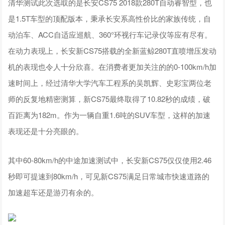
清华测试此次选取的是长安CS75 2018款280T自动睿智型，也
是1.5T车型的顶配版本，秉承长安系高性价比的家族传统，自
动泊车、ACC自适应巡航、360°环视行车记录仪等应有尽有。
在动力表现上，长安新CS75搭载的全新蓝鲸280T直喷增压发动
机的表现也令人十分欣喜。在消费者更加关注的的0-100km/h加
速时间上，经过清华大学汽车工程系的吴凯辉、史彩宝两位老
师的反复地精密测算，新CS75最终取得了10.82秒的成绩，破
百距离为182m。作为一辆自重1.6吨的SUV车型，这样的加速
表现还是十分亮眼的。
其中60-80km/h的中途加速测试中，长安新CS75仅仅使用2.46
秒即可提速到80km/h，可见新CS75满足日常城市快速道路的
加速超车还是游刃有余的。