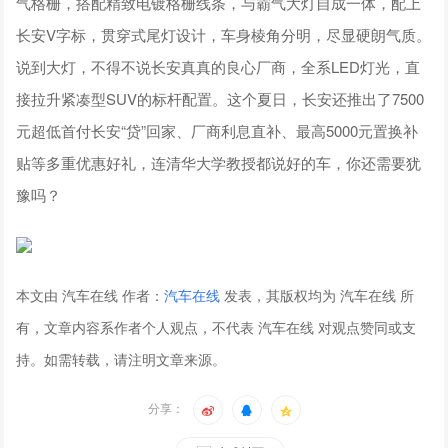
气格栅，搭配精致电镀格栅线条，与霸气大灯自成一体，配上
长安V字标，贯穿式尾灯设计，车身棱角分明，尽显硬朗气质。
说到大灯，不得不说长安真真的良心厂商，全系LED灯光，直
接拉升紧凑型SUV的标杆配置。这个夏日，长安还推出了7500
元超低首付长安“贷”回家、厂商利息直补、最高5000元置换补
贴等多重优惠好礼，连清华大学教授都说好的车，你还需要犹
豫吗？
本文由 汽车在线 作者：
汽车在线
发表，其版权均为 汽车在线 所
有，文章内容系作者个人观点，不代表 汽车在线 对观点赞同或支
持。如需转载，请注明文章来源。
分享：