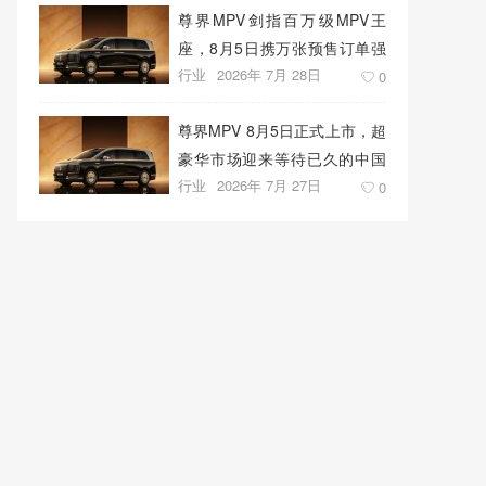
尊界MPV剑指百万级MPV王
座，8月5日携万张预售订单强
行业
2026年 7月 28日
势上市
0
尊界MPV 8月5日正式上市，超
豪华市场迎来等待已久的中国
行业
2026年 7月 27日
答案
0