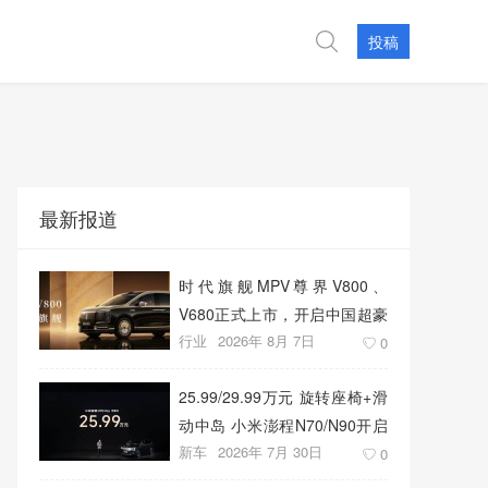
投稿
最新报道
时代旗舰MPV尊界V800、
V680正式上市，开启中国超豪
行业
2026年 8月 7日
华MPV发展新篇章
0
25.99/29.99万元 旋转座椅+滑
动中岛 小米澎程N70/N90开启
新车
2026年 7月 30日
预售
0