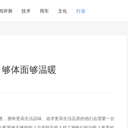
驾评测
技术
用车
文化
行业
，够体面够温暖
潮爸，拥有更高生活品味、追求更高生活品质的他们会需要一台
？配置够不够智能？品质能不能入得了潮爸们的法眼？家里的