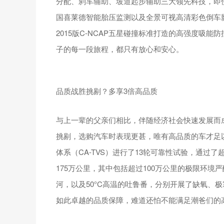
分配、刹车辅助、坡道起步辅助三大领先科技，即
国喜莱德智能胎压监测以及全景可视高清彩色倒车
2015版C-NCAP五星碰撞标准打造的高强度吸
子的每一段旅程，都只有放心和安心。
品质战胜挑剔？多享3倍高品质
与上一辈的父亲们相比，伴随经济社会快速发展而
挑剔，选购汽车时表现更甚，唯有高品质的车才足
体系（CA-TVS）进行了13轮可靠性试验，通过
175万公里，其中包括超过100万公里的极限环境严
河，以及50°C高温的吐鲁番，分别开展了缺氧、极
如此卓越的品质保障，难道还怕不能满足潮爸们的