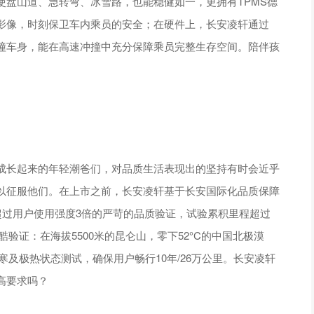
使盘山道、急转弯、冰雪路，也能稳健如一，更拥有TPMS德
影像，时刻保卫车内乘员的安全；在硬件上，长安凌轩通过
能防撞车身，能在高速冲撞中充分保障乘员完整生存空间。陪伴孩
成长起来的年轻潮爸们，对品质生活表现出的坚持有时会近乎
以征服他们。在上市之前，长安凌轩基于长安国际化品质保障
了超过用户使用强度3倍的严苛的品质验证，试验累积里程超过
酷验证：在海拔5500米的昆仑山，零下52°C的中国北极漠
寒及极热状态测试，确保用户畅行10年/26万公里。长安凌轩
高要求吗？