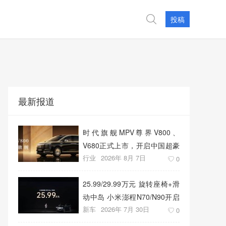
投稿
最新报道
时代旗舰MPV尊界V800、
V680正式上市，开启中国超豪
行业
2026年 8月 7日
华MPV发展新篇章
0
25.99/29.99万元 旋转座椅+滑
动中岛 小米澎程N70/N90开启
新车
2026年 7月 30日
预售
0