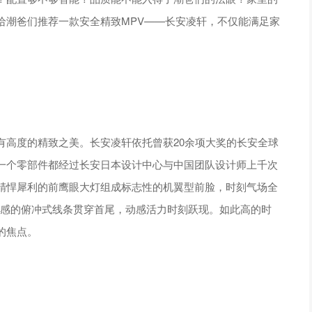
给潮爸们推荐一款安全精致MPV——长安凌轩，不仅能满足家
。
有高度的精致之美。长安凌轩依托曾获20余项大奖的长安全球
一个零部件都经过长安日本设计中心与中国团队设计师上千次
精悍犀利的前鹰眼大灯组成标志性的机翼型前脸，时刻气场全
肌肉感的俯冲式线条贯穿首尾，动感活力时刻跃现。如此高的时
的焦点。