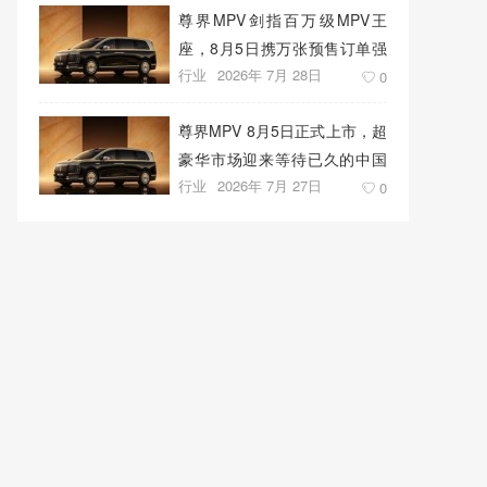
尊界MPV剑指百万级MPV王
座，8月5日携万张预售订单强
行业
2026年 7月 28日
势上市
0
尊界MPV 8月5日正式上市，超
豪华市场迎来等待已久的中国
行业
2026年 7月 27日
答案
0