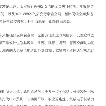
才是王道。长安凌轩采用2+2+3的全员关怀座椅，能够提供
，以及349L-3882L的多变行李箱空间，相比同级空间多达
具箱还是遥控汽车，甚至山地车，都能自由装载。
带来极强的支撑包裹感，全面减轻长途驾乘疲劳；儿童座椅固
第三排设计也别具容量，头部、腿部、肩部、膝部空间均为同
姿，潮爸的大长腿也能进出舒展自如，宽敞的大空间为宝贝筑起
车时慎之又慎，总想给爱的人更多一点的保护，长安凌轩用智
第九代ESP系统，制动更平顺，响应更迅速，集成电子制动力