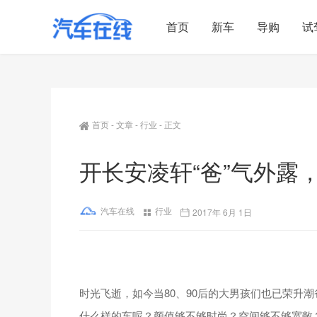
首页
新车
导购
试
首页
-
文章
-
行业
-
正文
开长安凌轩“爸”气外露
汽车在线
行业
2017年 6月 1日
时光飞逝，如今当80、90后的大男孩们也已荣升
什么样的车呢？颜值够不够时尚？空间够不够宽敞