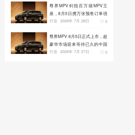
尊界MPV剑指百万级MPV王
座，8月5日携万张预售订单强
行业
2026年 7月 28日
势上市
0
尊界MPV 8月5日正式上市，超
豪华市场迎来等待已久的中国
行业
2026年 7月 27日
答案
0