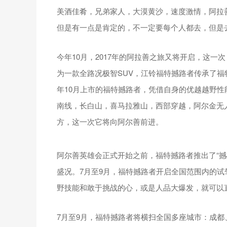
美酒佳肴，兄弟家人，大漠黄沙，速度激情，阿拉
但是有一点是肯定的，不一定要每个人都去，但是
今年10月，2017年的阿拉善之旅又将开启，这
为一款全路况极智SUV，江铃福特撼路者传承了福特
年10月上市的福特撼路者，凭借自身的优越越野性
南线，长白山，喜马拉雅山，西部穿越，阿尔金无
方，这一次它将向阿尔善前进。
阿尔善英雄会正式开始之前，福特撼路者推出了“撼
盛况。7月至9月，福特撼路者开启全国范围内的
野技能和敢于挑战的心，或是人品大爆发，就可以
7月至9月，福特撼路者将横扫全国多座城市：成都