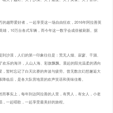
万的越野爱好者，一起享受这一场自由狂欢，2016年阿拉善英
万英雄，10万台各式车辆，而今年这一数字会成倍被刷新。据
提到沙漠，人们的第一印象往往是：荒无人烟、寂寥、干涸、
成了欢乐的海洋，人山人海、彩旗飘飘。晨起的阳光温柔的洒向
星，暂时忘记了白天比赛的奔波与疲劳。曾无数次幻想邂逅大
幕降临后，是各大队营地里的欢声笑语和美味佳肴。
然而事实上，每年到达阿拉善的人里，有男人，有女人，小老
唱，一起唱歌，一起享受最美好的旅程。