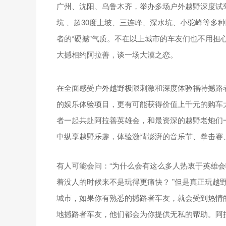
广州、沈阳、乌鲁木齐，举办多场户外越野深度试
坑 、超30度上坡、三连峰、深水坑、小驼峰等多
者的“硬撼”气质。不在以上城市的车友们也不用担
大撼相约阿拉善，谈一场大漠之恋。
在全面感受户外越野极限刺激和深度体验福特撼路
的娱乐体验项目，更有可能获得价值上千元的购车
者一起共赴阿拉善英雄会，和最资深的越野老炮们一
中纵享越野乐趣，体验激情澎湃的音乐节、拳击赛
有人可能会问：“为什么会有这么多人热衷于英雄
着没人的时候来不是玩得更痛快？ ”但是真正玩越
城市，如果你有熟悉的撼路者车友，就会受到热情
地撼路者车友，他们都会为你提供无私的帮助。阿