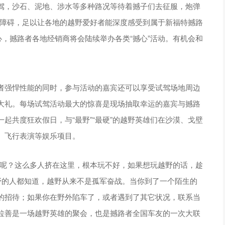
驾，沙石、泥地、涉水等多种路况等待着撼子们去征服，炮弹
种障碍，足以让各地的越野爱好者能深度感受到属于新福特撼路
心，撼路者各地经销商将会陆续举办各类“撼心”活动。有机会和
者强悍性能的同时，参与活动的嘉宾还可以享受试驾场地周边
大礼。每场试驾活动最大的惊喜是现场抽取幸运的嘉宾与撼路
起共度狂欢假日，与“最野”“最硬”的越野英雄们在沙漠、戈壁
、飞行表演等娱乐项目。
会呢？这么多人挤在这里，根本玩不好，如果想玩越野的话，趁
野的人都知道，越野从来不是孤军奋战。当你到了一个陌生的
的招待；如果你在野外陷车了，或者遇到了其它状况，联系当
拉善是一场越野英雄的聚会，也是撼路者全国车友的一次大联