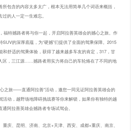
善所包含的内容太多太广，根本无法用简单几个词语来概括，
去过的人一定一生难忘。
一次，福特撼路者将与你一起，开启阿拉善英雄会的撼心之旅。作
SUV的深厚底蕴，为“硬撼”们提供了全面的驾乘保障。2015
能和舒适的驾乘体验，获得了越来越多车友的肯定，317，甘
人区，三江源……撼路者用实力将自己的车轮烙在了不同的地
心之旅——直通阿拉善”活动，邀您一同见证阿拉善英雄会的
试驾活动，越野场地障碍挑战赛等你来解锁，如果你有独特的越
直通阿拉善英雄会撼路者专场试驾会。
、重庆、昆明、济南、北京+天津、西安、成都+重庆、南京、