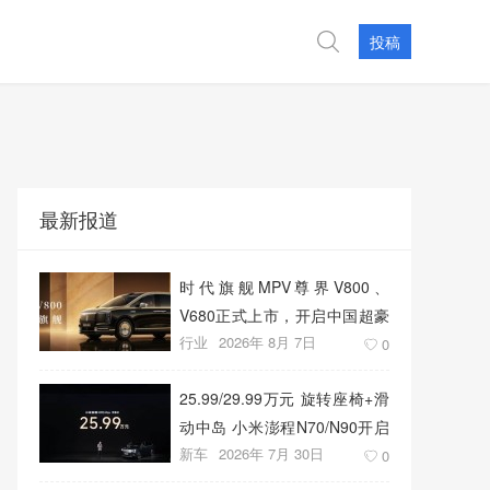
投稿
最新报道
时代旗舰MPV尊界V800、
V680正式上市，开启中国超豪
行业
2026年 8月 7日
华MPV发展新篇章
0
25.99/29.99万元 旋转座椅+滑
动中岛 小米澎程N70/N90开启
新车
2026年 7月 30日
预售
0