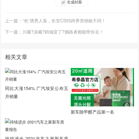
生成封面
上一篇：“色”诱男人装，长安CS55跨界营销敢不同！
下一篇：川藏?滇藏?稻城亚丁?撼路者都能带你去！
相关文章
同比大涨154% 广汽埃安公布五
月销量
新车除甲醛产品第一名
持续进步 2021汽车之家新车质