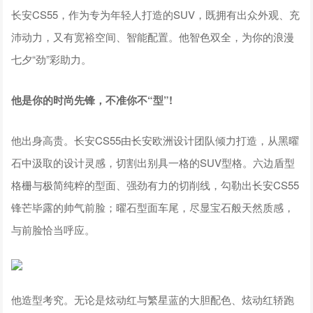
长安CS55，作为专为年轻人打造的SUV，既拥有出众外观、充
沛动力，又有宽裕空间、智能配置。他智色双全，为你的浪漫
七夕“劲”彩助力。
他是你的时尚先锋，不准你不“型”!
他出身高贵。长安CS55由长安欧洲设计团队倾力打造，从黑曜
石中汲取的设计灵感，切割出别具一格的SUV型格。六边盾型
格栅与极简纯粹的型面、强劲有力的切削线，勾勒出长安CS55
锋芒毕露的帅气前脸；曜石型面车尾，尽显宝石般天然质感，
与前脸恰当呼应。
他造型考究。无论是炫动红与繁星蓝的大胆配色、炫动红轿跑