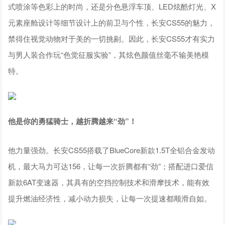
式喷涂等色彩上的时尚，还是分色悬浮车顶、LED炫酷灯光、X
元素座舱设计等细节设计上的前卫与个性，长安CS55的魅力，
禁得住视觉动物对于美的一切挑剔。因此，长安CS55才有实力
与男人装合作玩“色觉征服实验”，其炫色颜值丝毫不输美艳模
特。
他是你的勇猛骑士，越折腾越来“劲”！
他力量强劲。长安CS55搭载了BlueCore新款1.5T全铝合金发动
机，最大马力可达156，让每一次折腾都有“劲”；搭配进口爱信
新款6AT变速器，其具有的空挡控制技术和滑摩技术，能有效
提升燃油经济性，减小动力损失，让每一次提速都顺滑自如。