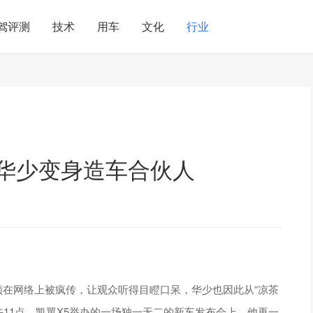
驾评测
技术
用车
文化
行业
嘴华少变身造车合伙人
视频在网络上被疯传，让观众听得目瞪口呆，华少也因此从“凉茶
日上午11点，凯翼X5举办的一场独一无二的新车发布会上，他再一