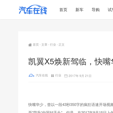
首页
新车
导购
试
首页
-
文章
-
行业
-
正文
凯翼X5焕新驾临，快
汽车在线
行业
2017年 9月 21日
快嘴华少，曾以一段43秒350字的疯狂语速开场
哥”荣升“中国好舌头”。但是，在2017年9月15