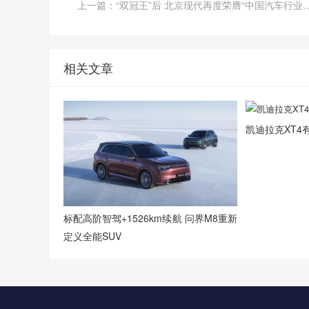
上一篇：“双冠王”后 北京现代再度荣膺“中国汽
相关文章
凯迪拉克XT
标配高阶智驾+1526km续航 问界M8重新
定义全能SUV