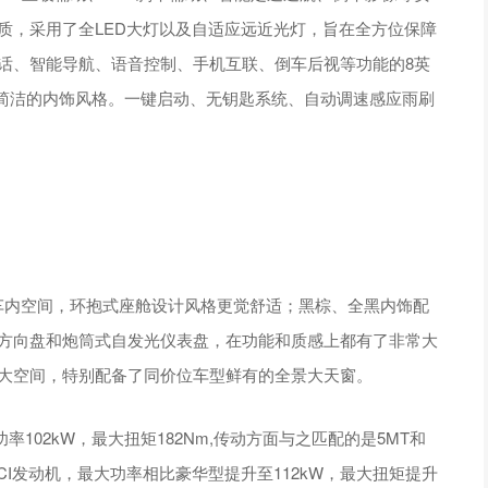
质，采用了全LED大灯以及自适应远近光灯，旨在全方位保障
电话、智能导航、语音控制、手机互联、倒车后视等功能的8英
简洁的内饰风格。一键启动、无钥匙系统、自动调速感应雨刷
了宽阔的车内空间，环抱式座舱设计风格更觉舒适；黑棕、全黑内饰配
皮方向盘和炮筒式自发光仪表盘，在功能和质感上都有了非常大
宽大空间，特别配备了同价位车型鲜有的全景大天窗。
功率102kW，最大扭矩182Nm,传动方面与之匹配的是5MT和
TCI发动机，最大功率相比豪华型提升至112kW，最大扭矩提升