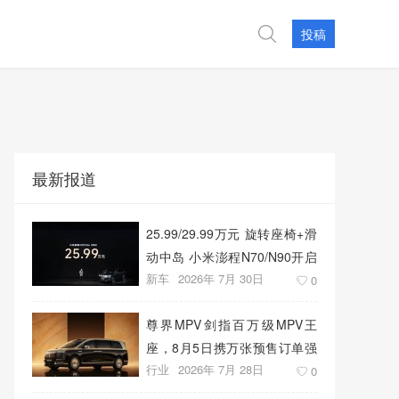
投稿
最新报道
25.99/29.99万元 旋转座椅+滑
动中岛 小米澎程N70/N90开启
新车
2026年 7月 30日
预售
0
尊界MPV剑指百万级MPV王
座，8月5日携万张预售订单强
行业
2026年 7月 28日
势上市
0