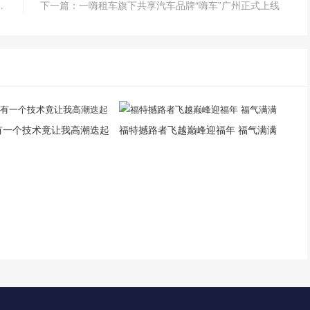
车行业用户满意度”多项第一
下一篇：一嗨租车旗下共享汽车品牌“嗨车”广州正式上线
4有一个技术竟让我高潮迭起
福特撼路者飞越巅峰迎福年 福气满满