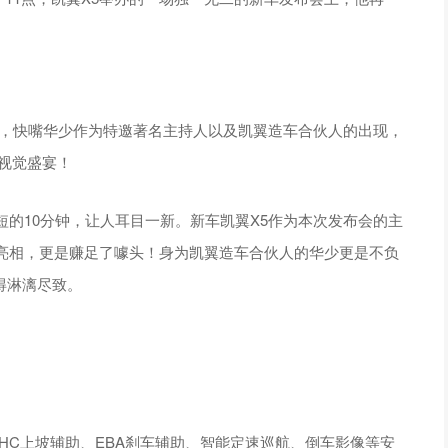
觉冲击，快嘴华少作为特邀著名主持人以及凯翼造车合伙人的出现，
视觉盛宴！
的10分钟，让人耳目一新。新车凯翼X5作为本次发布会的主
亮相，更是赚足了噱头！身为凯翼造车合伙人的华少更是不负
得淋漓尽致。
、HHC上坡辅助、EBA刹车辅助、智能定速巡航、倒车影像等安