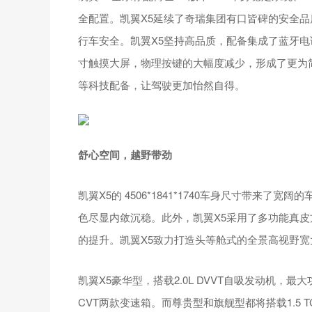
全配置。凯翼X5延续了奇瑞集团有口皆碑的安全品
行车安全。凯翼X5坚持高品质，配备集成了蓝牙
寸触摸大屏，物理按键的大幅度减少，形成了更为
等科技配备，让驾驶更加怡然自得。
舒心空间，越野带劲
凯翼X5的 4506*1841*1740车身尺寸带来
色尽显内敛沉稳。此外，凯翼X5采用了多功能真
的提升。凯翼X5致力打造头等舱式的全景高视野
凯翼X5豪华型，搭载2.0L DVVT自吸发动机，最大
CVT两款变速箱。而尊贵型和旗舰型都将搭载1.5 