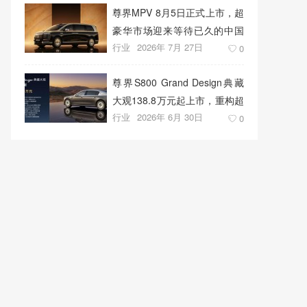
尊界MPV 8月5日正式上市，超
豪华市场迎来等待已久的中国
行业
2026年 7月 27日
答案
0
尊界S800 Grand Design典藏
大观138.8万元起上市，重构超
行业
2026年 6月 30日
豪华出行新标准
0