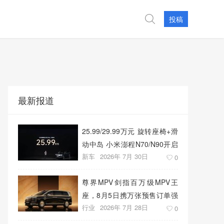
投稿
最新报道
25.99/29.99万元 旋转座椅+滑
动中岛 小米澎程N70/N90开启
新车
2026年 7月 30日
预售
0
尊界MPV剑指百万级MPV王
座，8月5日携万张预售订单强
行业
2026年 7月 28日
势上市
0