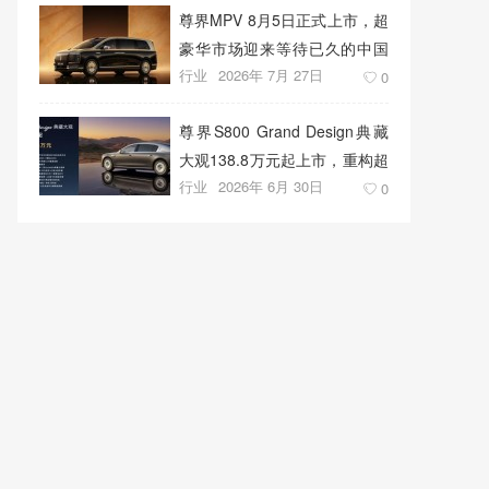
尊界MPV 8月5日正式上市，超
豪华市场迎来等待已久的中国
行业
2026年 7月 27日
答案
0
尊界S800 Grand Design典藏
大观138.8万元起上市，重构超
行业
2026年 6月 30日
豪华出行新标准
0