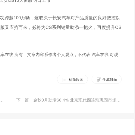
功跨越100万辆，这取决于长安汽车对产品质量的良好把控以
窗版又应势而来，必将为CS系列销量助添一把火，再度提升CS
车在线 所有，文章内容系作者个人观点，不代表 汽车在线 对观
精简阅读
生成封面
特撼路者国五震撼来袭 环保越野 SUV 撼动 20 吨古董飞机
下一篇：金秋9月劲增60.4% 北京现代四连涨巩固市场信心