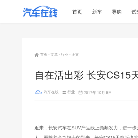
首页
新车
导购
试
首页
-
文章
-
行业
-
正文
自在活出彩 长安CS1
汽车在线
行业
2017年 10月 9日
近来，长安汽车在SUV产品线上频频发力，进一步完
人。而随着金九银十的到来，长安CS15天窗版也将