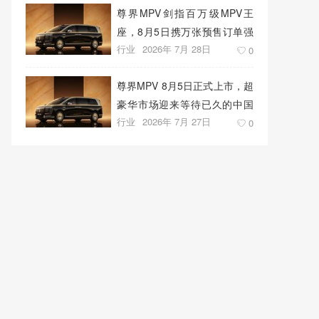
尊界MPV剑指百万级MPV王
座，8月5日携万张预售订单强
行业
2026年 7月 28日
势上市
0
尊界MPV 8月5日正式上市，超
豪华市场迎来等待已久的中国
行业
2026年 7月 27日
答案
0