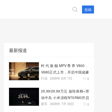
投稿
最新报道
时代旗舰MPV尊界V800、
V680正式上市，开启中国超豪
行业
2026年 8月 7日
华MPV发展新篇章
0
25.99/29.99万元 旋转座椅+滑
动中岛 小米澎程N70/N90开启
新车
2026年 7月 30日
预售
0