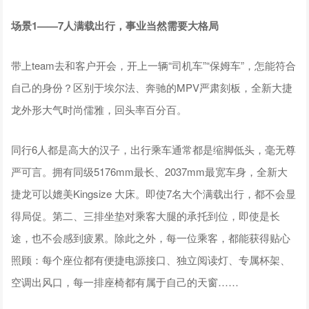
场景1——7人满载出行，事业当然需要大格局
带上team去和客户开会，开上一辆“司机车”“保姆车”，怎能符合
自己的身份？区别于埃尔法、奔驰的MPV严肃刻板，全新大捷
龙外形大气时尚儒雅，回头率百分百。
同行6人都是高大的汉子，出行乘车通常都是缩脚低头，毫无尊
严可言。拥有同级5176mm最长、2037mm最宽车身，全新大
捷龙可以媲美Kingsize 大床。即使7名大个满载出行，都不会显
得局促。第二、三排坐垫对乘客大腿的承托到位，即使是长
途，也不会感到疲累。除此之外，每一位乘客，都能获得贴心
照顾：每个座位都有便捷电源接口、独立阅读灯、专属杯架、
空调出风口，每一排座椅都有属于自己的天窗……