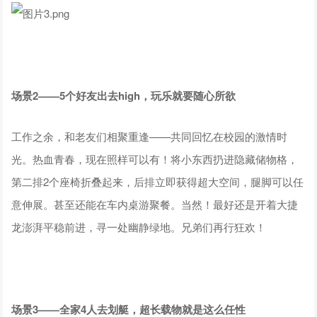
场景2——5个好友出去high，玩乐就要随心所欲
工作之余，和老友们相聚重逢——共同回忆在校园的激情时
光。热血青春，现在照样可以有！将小东西扔进隐藏储物格，
第二排2个座椅折叠起来，后排立即获得超大空间，腿脚可以任
意伸展。甚至还能在车内桌游聚餐。当然！最好还是开着大捷
龙澎湃平稳前进，寻一处幽静绿地。兄弟们再行狂欢！
场景3——全家4人去划艇，超长载物就是这么任性