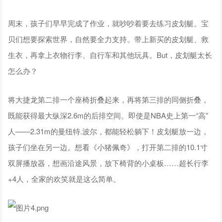
周末，孩子们早早完成了作业，就吵吵着要去练习皮划艇。宝
贝们想要探索世界，自然要全力支持。带上新买的皮划艇、救
生衣，再拿上衣物行李、自行车和其他玩具。But，皮划艇太长
怎么办？
将大捷龙第二排一个座椅折叠起来，再将第三排的同侧折叠，
既能获得最大纵深2.6m的后排空间。即使是NBA史上第一“高”
人——2.31m的曼纽特.波尔，都能轻松躺下！皮划艇放一边，
孩子们坐在另一边。想看《小猪佩奇》，打开第二排的10.1寸
双屏播放器，想画沿途风景，放下椅背的小桌板……超长行李
+4人，全家的欢笑就是这么简单。