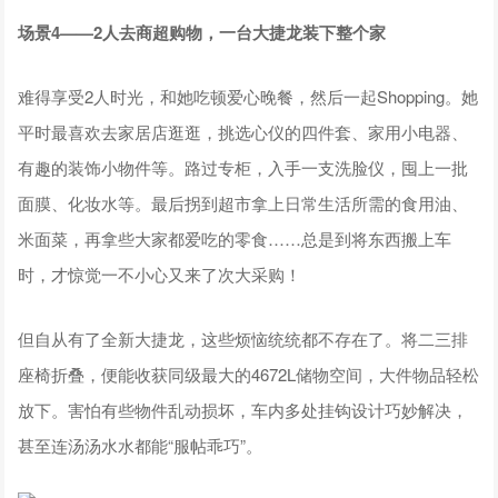
场景4——2人去商超购物，一台大捷龙装下整个家
难得享受2人时光，和她吃顿爱心晚餐，然后一起Shopping。她
平时最喜欢去家居店逛逛，挑选心仪的四件套、家用小电器、
有趣的装饰小物件等。路过专柜，入手一支洗脸仪，囤上一批
面膜、化妆水等。最后拐到超市拿上日常生活所需的食用油、
米面菜，再拿些大家都爱吃的零食……总是到将东西搬上车
时，才惊觉一不小心又来了次大采购！
但自从有了全新大捷龙，这些烦恼统统都不存在了。将二三排
座椅折叠，便能收获同级最大的4672L储物空间，大件物品轻松
放下。害怕有些物件乱动损坏，车内多处挂钩设计巧妙解决，
甚至连汤汤水水都能“服帖乖巧”。