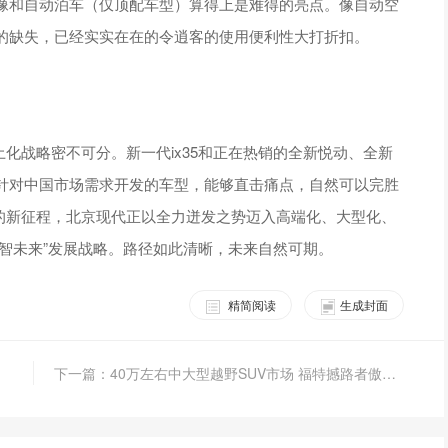
像和自动泊车（仅顶配车型）算得上是难得的亮点。像自动空
的缺失，已经实实在在的令逍客的使用便利性大打折扣。
土化战略密不可分。新一代ix35和正在热销的全新悦动、全新
针对中国市场需求开发的车型，能够直击痛点，自然可以完胜
代的新征程，北京现代正以全力迸发之势迈入高端化、大型化、
 智未来”发展战略。路径如此清晰，未来自然可期。
精简阅读
生成封面
下一篇：40万左右中大型越野SUV市场 福特撼路者傲居最佳