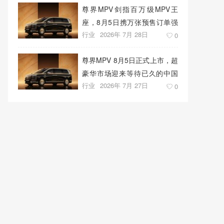
尊界MPV剑指百万级MPV王
座，8月5日携万张预售订单强
行业
2026年 7月 28日
势上市
0
尊界MPV 8月5日正式上市，超
豪华市场迎来等待已久的中国
行业
2026年 7月 27日
答案
0