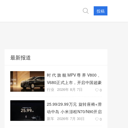
投稿
最新报道
时代旗舰MPV尊界V800、
V680正式上市，开启中国超豪
行业
2026年 8月 7日
华MPV发展新篇章
0
25.99/29.99万元 旋转座椅+滑
动中岛 小米澎程N70/N90开启
新车
2026年 7月 30日
预售
0