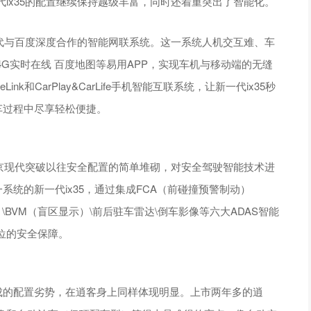
ix35的配置继续保持越级丰富，同时还着重突出了智能化。
现代与百度深度合作的智能网联系统。这一系统人机交互难、车
/4G实时在线 百度地图等易用APP，实现车机与移动端的无缝
k和CarPlay&CarLife手机智能互联系统，让新一代ix35秒
车过程中尽享轻松便捷。
北京现代突破以往安全配置的简单堆砌，对安全驾驶智能技术进
系统的新一代ix35，通过集成FCA（前碰撞预警制动）
）\BVM（盲区显示）\前后驻车雷达\倒车影像等六大ADAS智能
位的安全保障。
成的配置劣势，在逍客身上同样体现明显。上市两年多的逍