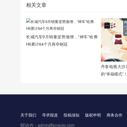
相关文章
长城汽车9月销量逆势激增，“神车”哈弗
H6累计64个月再夺销冠
丹拿电视大沙
的“幸福模式”
关于我们
寻求报道
投稿须知
版权申明
商务合作
BD合作：admin@icnauto.com