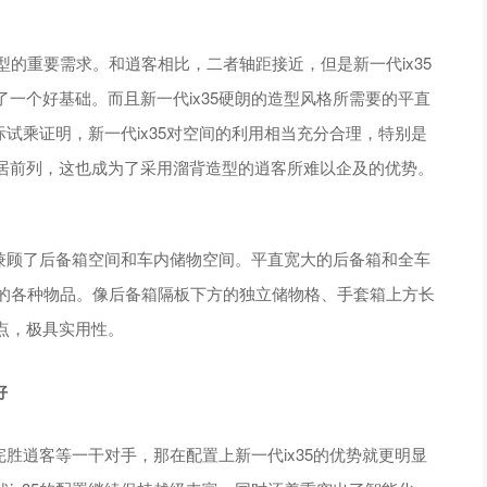
型的重要需求。和逍客相比，二者轴距接近，但是新一代ix35
一个好基础。而且新一代ix35硬朗的造型风格所需要的平直
际试乘证明，新一代ix35对空间的利用相当充分合理，特别是
居前列，这也成为了采用溜背造型的逍客所难以企及的优势。
的兼顾了后备箱空间和车内储物空间。平直宽大的后备箱和全车
行的各种物品。像后备箱隔板下方的独立储物格、手套箱上方长
点，极具实用性。
好
完胜逍客等一干对手，那在配置上新一代ix35的优势就更明显