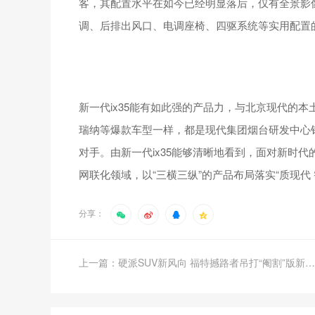
客，其配置水平在如今已经明显落后，仅有全景影
调、后排出风口、电调座椅、四驱系统等实用配置
新一代ix35能有如此强的产品力，与北京现代的本
瑞纳等爆款车型一样，都是现代集团烟台研发中心
对手。由新一代ix35能够清晰地看到，面对新时
网联化领域，以“三横三纵”的产品布局落实“质现代
分享：
上一篇：硬派SUV新风向 福特撼路者吊打“阉割”版新款丰田普拉多