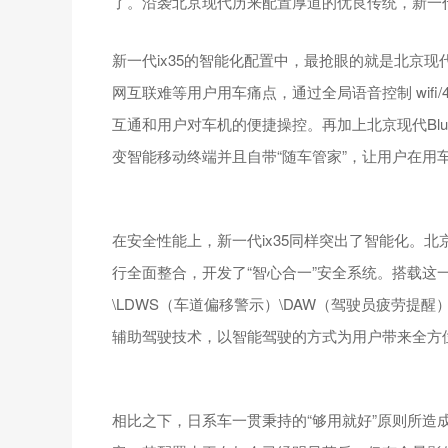
了。沿袭北京现代历来配置厚道的优良传统，新一代
新一代ix35的智能化配置中，最抢眼的就是北京
网互联难等用户用车痛点，通过全局语音控制 wifi
互通和用户对车机的便捷操控。再加上北京现代BlueLin
变智能移动终端并且自带“随车管家”，让用户在用
在安全性能上，新一代ix35同样突出了智能化。
行全面整合，开发了“智心合一”安全系统。搭载这一
\LDWS（车道偏移警示）\DAW（驾驶员疲劳提醒
辅助驾驶技术，以智能驾驶的方式为用户带来全方
相比之下，日系车一贯秉持的“够用就好”原则所造