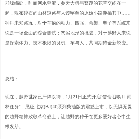
群峰绵延，时而河水奔流，参天大树与繁茂的花草交织在一
起，散布碎石的山林道路与人迹罕至的原始小路穿插其中……
种种未知路况，对于车辆的动力、四驱、悬架、电子等系统来
说是一场全面的综合测试；恶劣地形的挑战，对于越野人来说
是探索体力、技术极限的良机。车与人，共同期待全新蜕变。
总结：
现在，越野世家已严阵以待，1月21日正式开启“使命召唤Ⅱ 雨
林任务“，见证北京(BJ)40系列柴油版的震撼上市，以无惧无畏
的越野精神致敬革命战士，让越野的种子在更多爱好者心中生
根发芽。