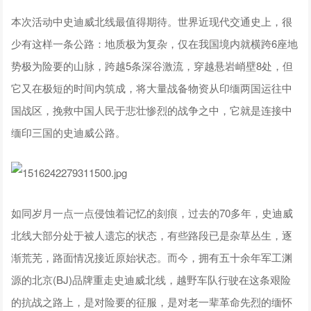
本次活动中史迪威北线最值得期待。世界近现代交通史上，很
少有这样一条公路：地质极为复杂，仅在我国境内就横跨6座地
势极为险要的山脉，跨越5条深谷激流，穿越悬岩峭壁8处，但
它又在极短的时间内筑成，将大量战备物资从印缅两国运往中
国战区，挽救中国人民于悲壮惨烈的战争之中，它就是连接中
缅印三国的史迪威公路。
如同岁月一点一点侵蚀着记忆的刻痕，过去的70多年，史迪威
北线大部分处于被人遗忘的状态，有些路段已是杂草丛生，逐
渐荒芜，路面情况接近原始状态。而今，拥有五十余年军工渊
源的北京(BJ)品牌重走史迪威北线，越野车队行驶在这条艰险
的抗战之路上，是对险要的征服，是对老一辈革命先烈的缅怀