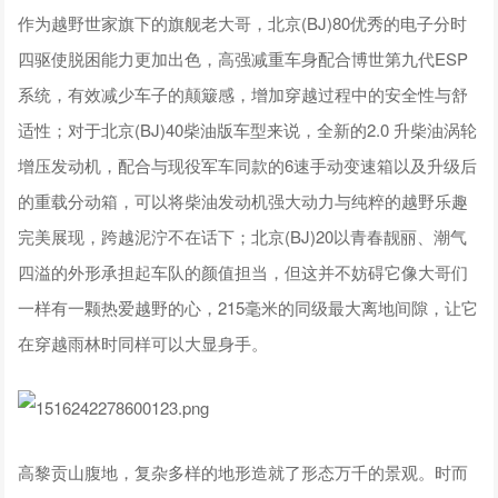
作为越野世家旗下的旗舰老大哥，北京(BJ)80优秀的电子分时
四驱使脱困能力更加出色，高强减重车身配合博世第九代ESP
系统，有效减少车子的颠簸感，增加穿越过程中的安全性与舒
适性；对于北京(BJ)40柴油版车型来说，全新的2.0 升柴油涡轮
增压发动机，配合与现役军车同款的6速手动变速箱以及升级后
的重载分动箱，可以将柴油发动机强大动力与纯粹的越野乐趣
完美展现，跨越泥泞不在话下；北京(BJ)20以青春靓丽、潮气
四溢的外形承担起车队的颜值担当，但这并不妨碍它像大哥们
一样有一颗热爱越野的心，215毫米的同级最大离地间隙，让它
在穿越雨林时同样可以大显身手。
高黎贡山腹地，复杂多样的地形造就了形态万千的景观。时而