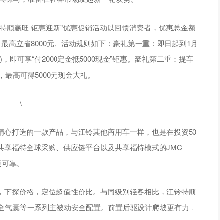
特顺赢旺 钜惠迎新”优惠促销活动以回馈消费者，优惠总金额
最高立省8000元。活动规则如下：豪礼第一重：即日起到1月
，即可享“付2000定金抵5000现金”钜惠。豪礼第二重：提车
，最高可得5000元现金大礼。
心打造的一款产品，与江铃其他商用车一样，也是在投资50
共享福特全球采购、供应链平台以及共享福特模式的JMC
更可靠。
，下探价格，定位超值性价比。与同级别轻客相比，江铃特顺
安全气囊等一系列主被动安全配置。前置后驱设计爬坡更有力，