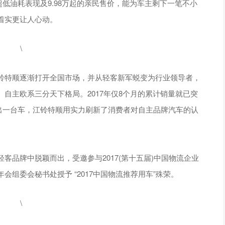
的超低油耗表现及9.98万起的亲民售价，能为车主剩下一笔不小
着实更让人心动。
特顺逐渐打开全国市场，并从轻客新军蜕变为行业领导者，
自主欧系三分天下格局。2017年仅8个月的累计销量就已突
就卖出一台车，江铃特顺用实力刷新了消费者对自主品牌汽车的认
客品牌中脱颖而出，受邀参与2017(第十五届)中国物流企业
组委会秘书处授予 “2017中国物流推荐用车”殊荣。