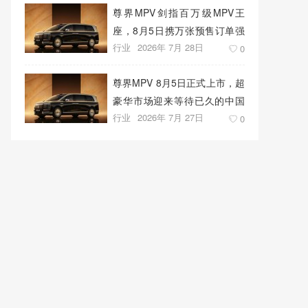
尊界MPV剑指百万级MPV王
座，8月5日携万张预售订单强
行业
2026年 7月 28日
势上市
0
尊界MPV 8月5日正式上市，超
豪华市场迎来等待已久的中国
行业
2026年 7月 27日
答案
0