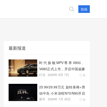
投稿
最新报道
时代旗舰MPV尊界V800、
V680正式上市，开启中国超豪
行业
2026年 8月 7日
华MPV发展新篇章
0
25.99/29.99万元 旋转座椅+滑
动中岛 小米澎程N70/N90开启
新车
2026年 7月 30日
预售
0