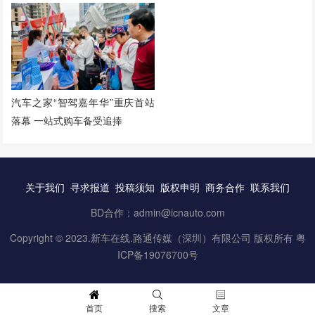
汽车之家“智驾嘉年华”重庆首站
落幕 一站式购车备受追捧
关于我们
寻求报道
投稿须知
版权申明
商务合作
联系我们
BD合作：admin@icnauto.com
Copyright © 2023.
新车在线
.路通传媒（深圳）有限公司 版权所有
粤
ICP备19076700号
首页
搜索
文章