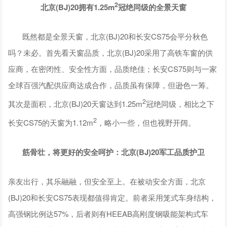
2
北京(BJ)20拥有
1.25m
冠绝同级的全景天窗
既然都是全景天窗，北京(BJ)20和长安CS75会平分秋色
吗？未必。首先看天窗品质，北京(BJ)20采用了高铁车窗的供
应商，在密闭性、安全性方面，品质绝佳；长安CS75则与一家
全球百强汽配供应商达成合作，品质虽有保障，但逊色一筹。
2
其次是面积，北京(BJ)20天窗达到1.25m
冠绝同级，相比之下
2
长安CS75的天窗为1.12m
，略小一些，但也视野开阔。
筋骨壮，将更好的安全呵护：北京(BJ)20军工品质护卫
亲友出行，其乐融融，但安全至上。在被动安全方面，北京
(BJ)20和长安CS75表现都值得肯定。前者采用笼式车身结构，
高强钢比例达57%，后者则有HEEAB高刚度钢吸能架构式车