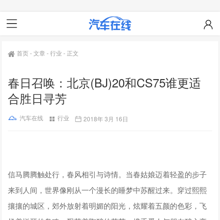
首页
-
文章
-
行业
-
正文
春日召唤：北京(BJ)20和CS75谁更适
合胜日寻芳
汽车在线
行业
2018年 3月 16日
信马腾腾触处行，春风相引与诗情。当春姑娘迈着轻盈的步子
来到人间，世界像刚从一个漫长的睡梦中苏醒过来。穿过熙熙
攘攘的城区，郊外放射着明媚的阳光，炫耀着五颜的色彩，飞