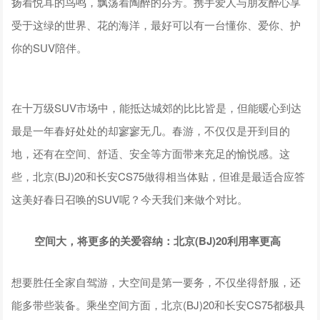
扬着悦耳的鸟鸣，飘荡着陶醉的芬芳。携手爱人与朋友醉心享
受于这绿的世界、花的海洋，最好可以有一台懂你、爱你、护
你的SUV陪伴。
在十万级SUV市场中，能抵达城郊的比比皆是，但能暖心到达
最是一年春好处处的却寥寥无几。春游，不仅仅是开到目的
地，还有在空间、舒适、安全等方面带来充足的愉悦感。这
些，北京(BJ)20和长安CS75做得相当体贴，但谁是最适合应答
这美好春日召唤的SUV呢？今天我们来做个对比。
空间大，将更多的关爱容纳：北京(BJ)20利用率更高
想要胜任全家自驾游，大空间是第一要务，不仅坐得舒服，还
能多带些装备。乘坐空间方面，北京(BJ)20和长安CS75都极具