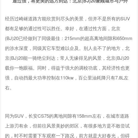
通过强，将更美的远方到达：北京(BJ)20
兼顾城市与户外
经历过崎岖道路方能欣赏到尽头的美景，但并不是所有的SUV
都有足够的通过性可以胜任。幸好，在通过性方面，北京
(BJ)20已经做到了同级最佳：215mm的超高离地间隙和650mm
的涉水深度，同级其它车型难以企及。别人去不了的地方，北
京(BJ)20能一骑绝尘到达；常人无缘得见的风景，北京(BJ)20
载你一饱眼福。同时，得益于强大的调校功底，其经济性也更
强，自动挡最大功率控制在110kw，百公里油耗降只有7.8L左
右。
同为SUV，长安CS75的离地间隙有158mm左右，在城市道路
上游刃有余，但前往风景美妙的郊区，有很多地方是不敢尝试
的，时不时需要下车观察一下路况，前方就是大好春光，但碍