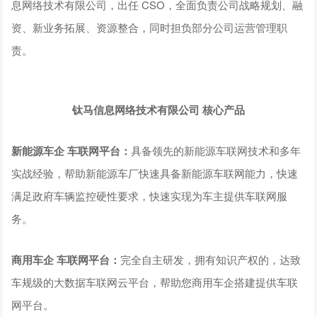
息网络技术有限公司，出任 CSO，全面负责公司战略规划、融
资、新业务拓展、资源整合，同时担负部分公司运营管理职
责。
钛马信息网络技术有限公司 核心产品
新能源车企 车联网平台：
具备领先的新能源车联网技术和多年
实战经验，帮助新能源车厂快速具备新能源车联网能力，快速
满足政府车辆监控硬性要求，快速实现为车主提供车联网服
务。
商用车企 车联网平台：
完全自主研发，拥有知识产权的，达致
车规级的大数据车联网云平台，帮助您商用车企搭建提供车联
网平台。