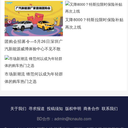
又降8000？特斯拉限时保险补贴
再次上线
团购会招募令—5月26日深圳广
汽新能源威博体验中心不见不散
市场新潮流 锋范何以成为年轻群
体的购车热门之选
关于我们
寻求报道
投稿须知
版权申明
商务合作
联系我们
BD合作：admin@icnauto.com