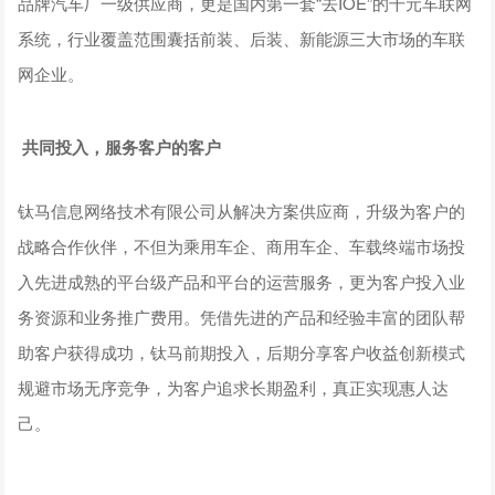
品牌汽车厂一级供应商，更是国内第一套“去IOE”的千元车联网
系统，行业覆盖范围囊括前装、后装、新能源三大市场的车联
网企业。
共同投入，服务客户的客户
钛马信息网络技术有限公司从解决方案供应商，升级为客户的
战略合作伙伴，不但为乘用车企、商用车企、车载终端市场投
入先进成熟的平台级产品和平台的运营服务，更为客户投入业
务资源和业务推广费用。凭借先进的产品和经验丰富的团队帮
助客户获得成功，钛马前期投入，后期分享客户收益创新模式
规避市场无序竞争，为客户追求长期盈利，真正实现惠人达
己。