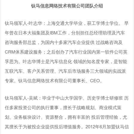
钛马信息网络技术有限公司团队介绍
钛马领军人-叶志华：上海交通大学毕业，获工学博士学位。 早
年曾在日本大福集团及IBM工作，分别担任总经理助理及汽车
咨询服务部总监，为国内十多家汽车企业提供 过战略咨询及
CRM体系建设服务；之后创办了汽车行业国内第一软件公司英
孚思为。叶志华博士是汽车信息化 领域的知名度专家，是智能
互联汽车、客户关系管理、汽车后市场服务三大领域的实战派
专家。钛马信息网络技术有限公司董事长、CEO。
钛马领军人-吴斌：毕业于中山大学国学、历史学博士研修班 历
任多家投资公司的执行董事，擅长于战略规划、商业模式策
划、业务板块设计、资源整合，拥有丰富的 投后管理经验，尤
其擅长于为被投企业提供投后增值服务。2012年6月加盟钛马信