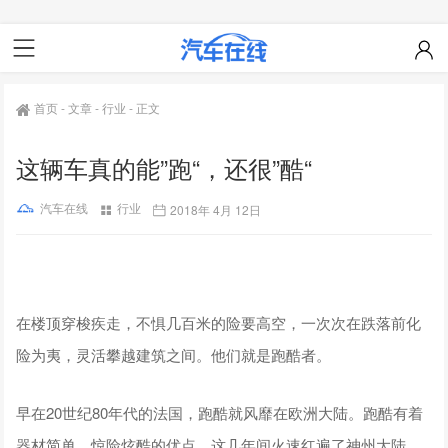
首页
-
文章
-
行业
-
正文
这辆车真的能”跑“，还很”酷“
汽车在线
行业
2018年 4月 12日
在楼顶穿梭疾走，不惧几百米的险要高空，一次次在跌落前化
险为夷，灵活攀越建筑之间。他们就是跑酷者。
早在20世纪80年代的法国，跑酷就风靡在欧洲大陆。跑酷有着
器材简单、惊险炫酷的优点，这几年间火速红遍了神州大陆。