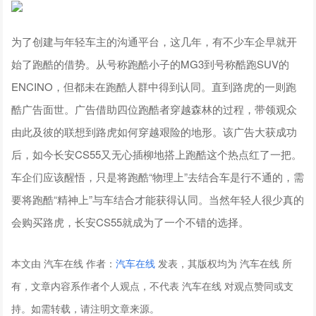
为了创建与年轻车主的沟通平台，这几年，有不少车企早就开
始了跑酷的借势。从号称跑酷小子的MG3到号称酷跑SUV的
ENCINO，但都未在跑酷人群中得到认同。直到路虎的一则跑
酷广告面世。广告借助四位跑酷者穿越森林的过程，带领观众
由此及彼的联想到路虎如何穿越艰险的地形。该广告大获成功
后，如今长安CS55又无心插柳地搭上跑酷这个热点红了一把。
车企们应该醒悟，只是将跑酷“物理上”去结合车是行不通的，需
要将跑酷“精神上”与车结合才能获得认同。当然年轻人很少真的
会购买路虎，长安CS55就成为了一个不错的选择。
本文由 汽车在线 作者：
汽车在线
发表，其版权均为 汽车在线 所
有，文章内容系作者个人观点，不代表 汽车在线 对观点赞同或支
持。如需转载，请注明文章来源。