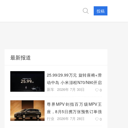
投稿
最新报道
25.99/29.99万元 旋转座椅+滑
动中岛 小米澎程N70/N90开启
新车
2026年 7月 30日
预售
0
尊界MPV剑指百万级MPV王
座，8月5日携万张预售订单强
行业
2026年 7月 28日
势上市
0