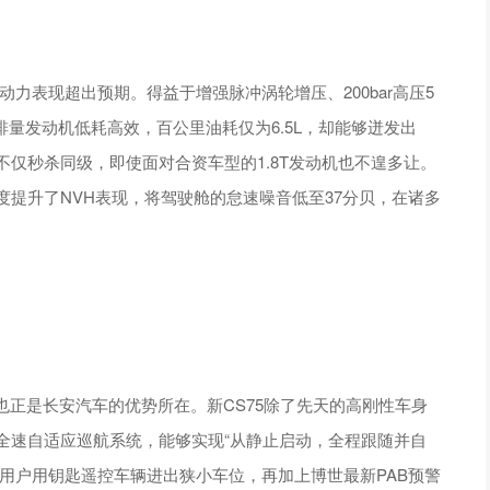
，动力表现超出预期。得益于增强脉冲涡轮增压、200bar高压5
排量发动机低耗高效，百公里油耗仅为6.5L，却能够迸发出
。不仅秒杀同级，即使面对合资车型的1.8T发动机也不遑多让。
度提升了NVH表现，将驾驶舱的怠速噪音低至37分贝，在诸多
正是长安汽车的优势所在。新CS75除了先天的高刚性车身
全速自适应巡航系统，能够实现“从静止启动，全程跟随并自
用户用钥匙遥控车辆进出狭小车位，再加上博世最新PAB预警