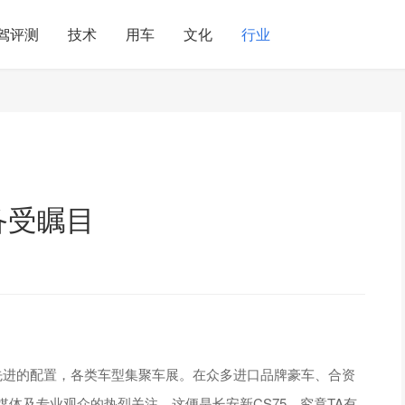
驾评测
技术
用车
文化
行业
备受瞩目
先进的配置，各类车型集聚车展。在众多进口品牌豪车、合资
媒体及专业观众的热烈关注，这便是长安新CS75，究竟TA有