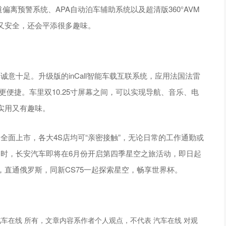
偏离预警系统、APA自动泊车辅助系统以及超清版360°AVM
又安全，还会平添很多趣味。
诚意十足。升级版的inCall智能车载互联系统，应用法国法雷
验更便捷。车里双10.25寸屏幕之间，可以实现导航、音乐、电
实用又有趣味。
全面上市，各大4S店均可“亲密接触”，无论日常的工作通勤或
同时，长安汽车即将在6月份开启第四季星空之旅活动，即日起
，直通俄罗斯，同新CS75一起探索星空，畅享世界杯。
车在线 所有，文章内容系作者个人观点，不代表 汽车在线 对观