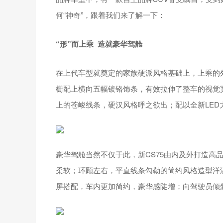
何“神奇”，跟着我们来了解一下：
“形”而上乘 造就豪华驾舱
在上代车型就奠定的家族硬派风格基础上，上乘的外
栅配上横向五幅镀铬饰条，有效拉伸了整车的视觉
上的苍峻线条，硬汉风格呼之欲出；配以全新LED
豪华驾舱当然不仅于此，新CS75由内及外打造高
柔软；环顾左右，平直线条勾勒的简约风格造型洋溢
屏搭配，车内更加简约，豪华感陡增；向驾驶员倾斜