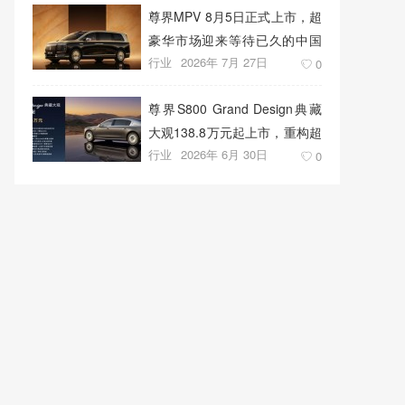
尊界MPV 8月5日正式上市，超
豪华市场迎来等待已久的中国
行业
2026年 7月 27日
答案
0
尊界S800 Grand Design典藏
大观138.8万元起上市，重构超
行业
2026年 6月 30日
豪华出行新标准
0