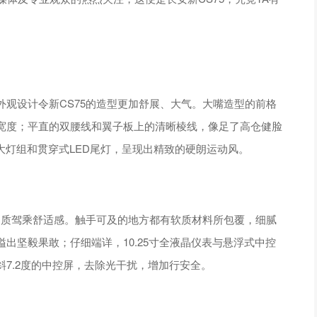
观设计令新CS75的造型更加舒展、大气。大嘴造型的前格
宽度；平直的双腰线和翼子板上的清晰棱线，像足了高仓健脸
大灯组和贯穿式LED尾灯，呈现出精致的硬朗运动风。
品质驾乘舒适感。触手可及的地方都有软质材料所包覆，细腻
出坚毅果敢；仔细端详，10.25寸全液晶仪表与悬浮式中控
7.2度的中控屏，去除光干扰，增加行安全。