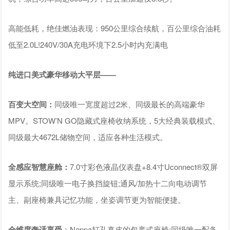
高能低耗，绝佳燃油表现：950公里综合续航，百公里综合油耗
低至2.0L!240V/30A充电环境下2.5小时内充满电
纯进口美式豪华移动大平层——
百变大空间：
同级唯一宽度超过2米、同级最长的高端豪华
MPV。STOW’N GO隐藏式座椅收纳系统，5大经典装载模式、
同级最大4672L储物空间，适应各种生活模式。
全感应智慧座舱：
7.0寸彩色液晶仪表盘+8.4寸Uconnect®双屏
显示系统;同级唯一电子换挡旋钮;通风/加热十二向电动调节
主、副座椅兼具记忆功能，坐姿调节更为智能便捷。
全维度奢适享受
：Nappa打孔真皮的包裹式座椅;同级唯一配备