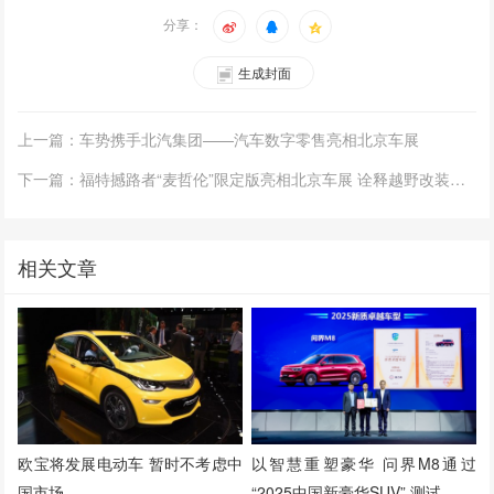
分享：
生成封面
上一篇：车势携手北汽集团——汽车数字零售亮相北京车展
下一篇：福特撼路者“麦哲伦”限定版亮相北京车展 诠释越野改装新理念
相关文章
欧宝将发展电动车 暂时不考虑中
以智慧重塑豪华 问界M8通过
国市场
“2025中国新豪华SUV” 测试