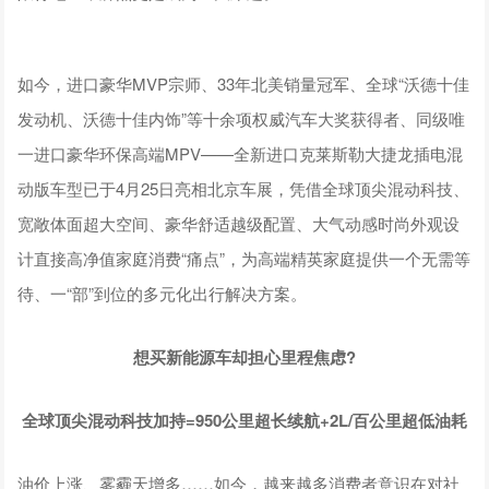
如今，进口豪华MVP宗师、33年北美销量冠军、全球“沃德十佳
发动机、沃德十佳内饰”等十余项权威汽车大奖获得者、同级唯
一进口豪华环保高端MPV——全新进口克莱斯勒大捷龙插电混
动版车型已于4月25日亮相北京车展，凭借全球顶尖混动科技、
宽敞体面超大空间、豪华舒适越级配置、大气动感时尚外观设
计直接高净值家庭消费“痛点”，为高端精英家庭提供一个无需等
待、一“部”到位的多元化出行解决方案。
想买新能源车却担心里程焦虑?
全球顶尖混动科技加持=950公里超长续航+2L/百公里超低油耗
油价上涨、雾霾天增多……如今，越来越多消费者意识在对社