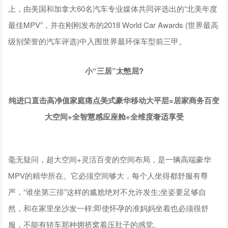
上，由美国和加拿大60名汽车专业媒体共同评选出的“北美年度
最佳MPV”，并在刚刚发布的2018 World Car Awards (世界最高
级别荣誉的汽车评选)中入围世界最环保车型前三甲。
小“三居”太憋屈?
纯进口直击高净值家庭痛点美式豪华移动大平层=居家商务百变
大空间+全智慧感应座舱+全维度奢适享受
毫无疑问，超大空间+灵活百变的空间布局，是一辆高端豪华
MPV的精华所在。它必须空间够大，每个人坐得都舒服有尊
严，“谁坐第三排”这样的尴尬绝对不允许发生;坐姿要足够自
然，和在家里坐沙发一样;即使怀孕的准妈妈坐着也必须很舒
服，不能有轿车那种拥挤窝着压肚子的感觉。