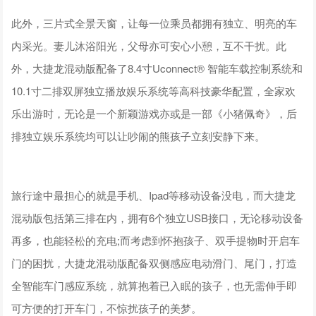
此外，三片式全景天窗，让每一位乘员都拥有独立、明亮的车
内采光。妻儿沐浴阳光，父母亦可安心小憩，互不干扰。此
外，大捷龙混动版配备了8.4寸Uconnect® 智能车载控制系统和
10.1寸二排双屏独立播放娱乐系统等高科技豪华配置，全家欢
乐出游时，无论是一个新颖游戏亦或是一部《小猪佩奇》，后
排独立娱乐系统均可以让吵闹的熊孩子立刻安静下来。
旅行途中最担心的就是手机、Ipad等移动设备没电，而大捷龙
混动版包括第三排在内，拥有6个独立USB接口，无论移动设备
再多，也能轻松的充电;而考虑到怀抱孩子、双手提物时开启车
门的困扰，大捷龙混动版配备双侧感应电动滑门、尾门，打造
全智能车门感应系统，就算抱着已入眠的孩子，也无需伸手即
可方便的打开车门，不惊扰孩子的美梦。