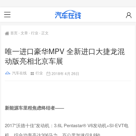
首页
-
文章
-
行业
-
正文
唯一进口豪华MPV 全新进口大捷龙混
动版亮相北京车展
汽车在线
行业
2018年 4月 26日
新能源车里程焦虑终结者——
2017“沃德十佳”发动机：3.6L Pentastar® V6发动机+SI-EVT电
机，综合功率高达306马力，百公里加速仅8.8秒。