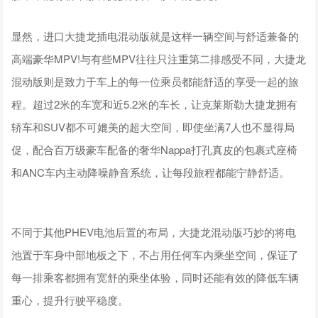
显然，进口大捷龙插电混动版就是这样一辆空间与舒适兼备的
高端豪华MPV!与有些MPV往往只注重第二排感受不同，大捷龙
混动版则是致力于车上的每一位乘员都能舒适的享受一起的旅
程。超过2米的车宽和近5.2米的车长，让克莱斯勒大捷龙拥有
轿车和SUV都不可媲美的超大空间，即使坐满7人也不显得局
促，配合百万级豪车配备的奢华Nappa打孔真皮的包裹式座椅
和ANC车内主动降噪静音系统，让每段旅程都能宁静舒适。
不同于其他PHEV电池后置的布局，大捷龙混动版巧妙的将电
池置于车身中部地板之下，不占用任何车内乘坐空间，保证了
每一排乘客都拥有宽舒的乘坐体验，同时还能有效的降低车辆
重心，提升行驶平稳度。