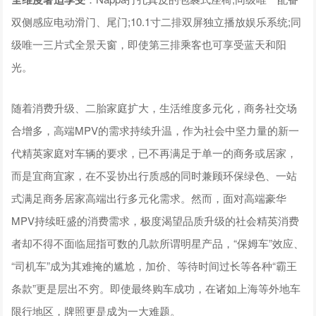
双侧感应电动滑门、尾门;10.1寸二排双屏独立播放娱乐系统;同
级唯一三片式全景天窗，即使第三排乘客也可享受蓝天和阳
光。
随着消费升级、二胎家庭扩大，生活维度多元化，商务社交场
合增多，高端MPV的需求持续升温，作为社会中坚力量的新一
代精英家庭对车辆的要求，已不再满足于单一的商务或居家，
而是宜商宜家，在不妥协出行质感的同时兼顾环保绿色、一站
式满足商务居家高端出行多元化需求。然而，面对高端豪华
MPV持续旺盛的消费需求，极度渴望品质升级的社会精英消费
者却不得不面临屈指可数的几款所谓明星产品，“保姆车”效应、
“司机车”成为其难掩的尴尬，加价、等待时间过长等各种“霸王
条款”更是层出不穷。即使最终购车成功，在诸如上海等外地车
限行地区，牌照更是成为一大难题。