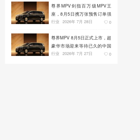
尊界MPV剑指百万级MPV王
座，8月5日携万张预售订单强
行业
2026年 7月 28日
势上市
0
尊界MPV 8月5日正式上市，超
豪华市场迎来等待已久的中国
行业
2026年 7月 27日
答案
0