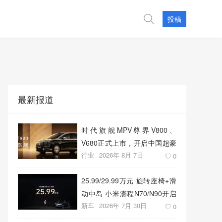
投稿
最新报道
时代旗舰MPV尊界V800、
V680正式上市，开启中国超豪
行业
2026年 8月 7日
华MPV发展新篇章
0
25.99/29.99万元 旋转座椅+滑
动中岛 小米澎程N70/N90开启
新车
2026年 7月 30日
预售
0