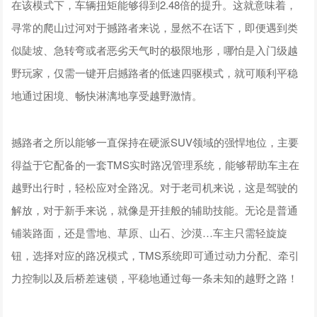
在该模式下，车辆扭矩能够得到2.48倍的提升。这就意味着，
寻常的爬山过河对于撼路者来说，显然不在话下，即便遇到类
似陡坡、急转弯或者恶劣天气时的极限地形，哪怕是入门级越
野玩家，仅需一键开启撼路者的低速四驱模式，就可顺利平稳
地通过困境、畅快淋漓地享受越野激情。
撼路者之所以能够一直保持在硬派SUV领域的强悍地位，主要
得益于它配备的一套TMS实时路况管理系统，能够帮助车主在
越野出行时，轻松应对全路况。对于老司机来说，这是驾驶的
解放，对于新手来说，就像是开挂般的辅助技能。无论是普通
铺装路面，还是雪地、草原、山石、沙漠…车主只需轻旋旋
钮，选择对应的路况模式，TMS系统即可通过动力分配、牵引
力控制以及后桥差速锁，平稳地通过每一条未知的越野之路！