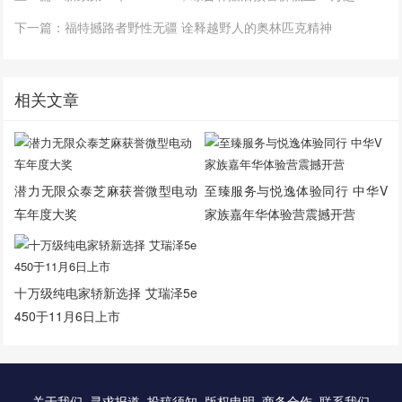
下一篇：福特撼路者野性无疆 诠释越野人的奥林匹克精神
相关文章
潜力无限众泰芝麻获誉微型电动
至臻服务与悦逸体验同行 中华V
车年度大奖
家族嘉年华体验营震撼开营
十万级纯电家轿新选择 艾瑞泽5e
450于11月6日上市
关于我们
寻求报道
投稿须知
版权申明
商务合作
联系我们