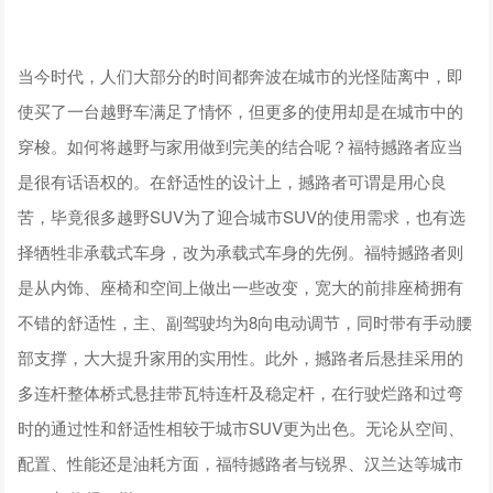
当今时代，人们大部分的时间都奔波在城市的光怪陆离中，即
使买了一台越野车满足了情怀，但更多的使用却是在城市中的
穿梭。如何将越野与家用做到完美的结合呢？福特撼路者应当
是很有话语权的。在舒适性的设计上，撼路者可谓是用心良
苦，毕竟很多越野SUV为了迎合城市SUV的使用需求，也有选
择牺牲非承载式车身，改为承载式车身的先例。福特撼路者则
是从内饰、座椅和空间上做出一些改变，宽大的前排座椅拥有
不错的舒适性，主、副驾驶均为8向电动调节，同时带有手动腰
部支撑，大大提升家用的实用性。此外，撼路者后悬挂采用的
多连杆整体桥式悬挂带瓦特连杆及稳定杆，在行驶烂路和过弯
时的通过性和舒适性相较于城市SUV更为出色。无论从空间、
配置、性能还是油耗方面，福特撼路者与锐界、汉兰达等城市