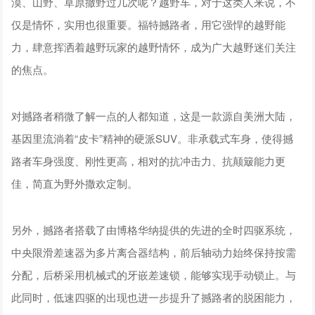
漠、山野、草原撒野过几次呢？越野车，对于这类人来说，不
仅是情怀，实用也很重要。福特撼路者，用它强悍的越野能
力，肆意挥洒着越野玩家的越野情怀，成为广大越野迷们关注
的焦点。
对撼路者稍微了解一点的人都知道，这是一款源自美洲大陆，
基因里流淌着“皮卡”精神的硬派SUV。非承载式车身，使得撼
路者车身强度、刚性更高，相对的抗冲击力、抗颠簸能力更
佳，简直为野外撒欢定制。
另外，撼路者搭载了由博格华纳提供的先进的全时四驱系统，
中央限滑差速器为多片离合器结构，前后轴动力始终保持按需
分配，后桥采用机械式的牙嵌差速锁，能够实现手动锁止。与
此同时，低速四驱的出现也进一步提升了撼路者的脱困能力，