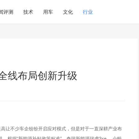
驾评测
技术
用车
文化
行业
源全线布局创新升级
提高让不少车企纷纷开启应对模式，但是对于一直深耕产业布
根据“新能源补贴政策标准”，奇瑞新能源瑞虎3xe 、小蚂