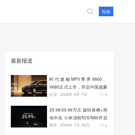
投稿
最新报道
时代旗舰MPV尊界V800、
V680正式上市，开启中国超豪
行业
2026年 8月 7日
华MPV发展新篇章
0
25.99/29.99万元 旋转座椅+滑
动中岛 小米澎程N70/N90开启
新车
2026年 7月 30日
预售
0