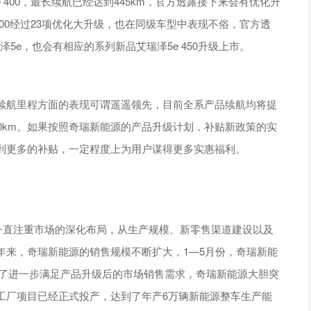
e 400，最长续航已经达到445km，官方透露接下来会有优化升
 300经过23项优化大升级，也在同级车型中表现不俗，官方透
泽5e，也会有相应的系列新品艾瑞泽5e 450升级上市。
续航里程方面的表现可谓遥遥领先，目前全系产品续航均将提
00km。如果按照奇瑞新能源的产品升级计划，补贴新政策的实
到更多的补贴，一定程度上为用户谋得更多实惠福利。
一直注重市场的深化布局，从生产规模、新零售渠道建设以及
年来，奇瑞新能源的销售规模不断扩大，1—5月份，奇瑞新能
%。为了进一步满足产品升级后的市场销售需求，奇瑞新能源大胆突
工厂项目已经正式投产，达到了年产6万辆新能源整车生产能