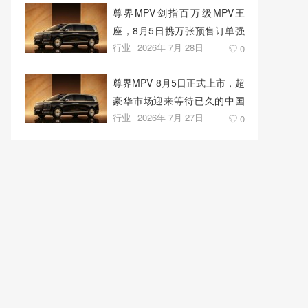
尊界MPV剑指百万级MPV王
座，8月5日携万张预售订单强
行业
2026年 7月 28日
势上市
0
尊界MPV 8月5日正式上市，超
豪华市场迎来等待已久的中国
行业
2026年 7月 27日
答案
0