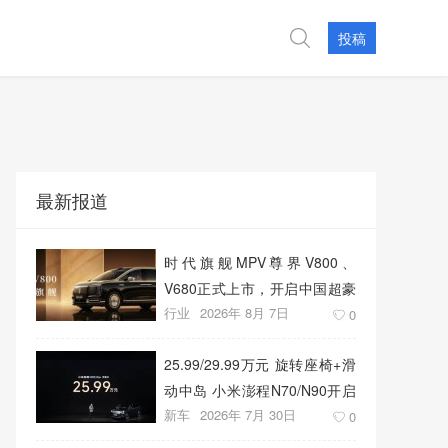
投稿
最新报道
时代旗舰MPV尊界V800、
V680正式上市，开启中国超豪
行业
2026年 8月 7日
华MPV发展新篇章
0
25.99/29.99万元 旋转座椅+滑
动中岛 小米澎程N70/N90开启
新车
2026年 7月 30日
预售
0