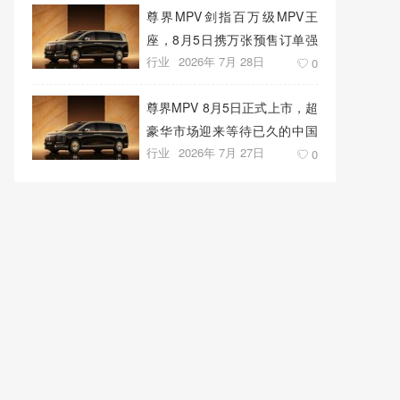
尊界MPV剑指百万级MPV王
座，8月5日携万张预售订单强
行业
2026年 7月 28日
势上市
0
尊界MPV 8月5日正式上市，超
豪华市场迎来等待已久的中国
行业
2026年 7月 27日
答案
0