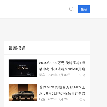
投稿
最新报道
25.99/29.99万元 旋转座椅+滑
动中岛 小米澎程N70/N90开启
新车
2026年 7月 30日
预售
0
尊界MPV剑指百万级MPV王
座，8月5日携万张预售订单强
行业
2026年 7月 28日
势上市
0