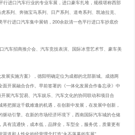
对平行进口汽车行业的专业车展，进口豪车扎堆，规模堪称西部
、路虎系列、奔驰宝马系列、日产系列、道奇系列、凯迪拉克、
平行进口汽车集中展销，200余款清一色平行进口车抄底价
进口汽车招商推介会、汽车竞技表演、国际冰雪艺术节、豪车美
体化发展实施方案》，德阳明确定位为成都的北部新城。成德两
全面开展融合合作。早前签署的《一体化发展合作备忘录》中
极开展汽车贸易、汽车娱乐、汽车文化的协同联动和项目合
城将把握这千载难逢的机遇，在创新中发展，在发展中创新，
的驱动引擎。在新的市场经济环境下，西南国际汽车城的仓储
，具有流通快，成本低，品牌全，车型全，服务优，质量更有
渠道和人性化的经营理念打造“永不落幕的车展”。