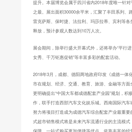
提升。本届博览会属于四川省内2018年度唯一针
之最。展出面积30000余平米，汇聚了丰田系列
雷克萨斯、保时捷、法拉利、玛莎拉蒂、宾利等各类
释放，预计参观人数达到10万人次。
展会期间，除举行盛大开幕式外，还将举办“平行
女秀、千万钜惠促销”等丰富多彩的配套活动。
2018年3月，成都、德阳两地政府印发《成德一
市在规划、经济、交通、教育、旅游、金融等方面
更明确提出“中国大车都成德配套产业园”规划，积
作，联手打造西部汽车文化娱乐城。西南国际汽车
努力将项目打造成为成德汽车综合配套产业最重要
式超市销售模式将是未来汽车流通行业的主流模式
保障，一站式购买更加便捷等优点，依靠丰富的经营