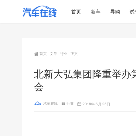
首页
新车
导购
试
首页
-
文章
-
行业
-
正文
北新大弘集团隆重举办
会
汽车在线
行业
2018年 6月 25日