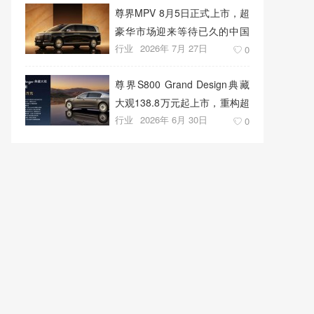
尊界MPV 8月5日正式上市，超
豪华市场迎来等待已久的中国
行业
2026年 7月 27日
答案
0
尊界S800 Grand Design典藏
大观138.8万元起上市，重构超
行业
2026年 6月 30日
豪华出行新标准
0