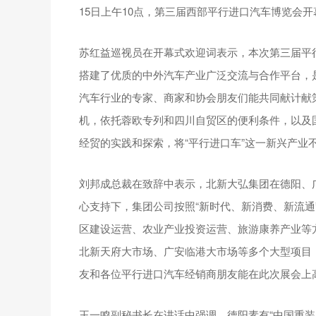
15日上午10点，第三届西部平行进口汽车博览会
苏红益巡视员在开幕式欢迎词表示，本次第三届平
搭建了优质的中外汽车产业广泛交流与合作平台，
汽车行业的专家、商家和协会朋友们能共同献计献策
机，依托蓉欧专列和四川自贸区的便利条件，以及
经贸的实践和探索，将“平行进口车”这一新兴产业
刘邦成总裁在致辞中表示，北新大弘集团在德阳、
心支持下，集团公司按照“新时代、新消费、新流通
区建设运营、农业产业投资运营、旅游康养产业等
北新天府大市场、广安临港大市场等多个大型项目
友和各位平行进口汽车经销商朋友能在此次展会上
王一鸣副秘书长在讲话中强调，德阳素有“中国重装