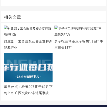
相关文章
财政部：出台政策及资金支持新
男子抠兰博基尼车标想“珍藏” 事
能源行业
主损失13万
每日热点：极氪007将于12月下
旬上市 广西突发27车追尾事故