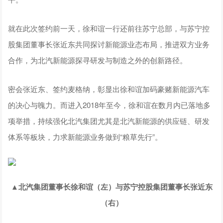
就在此次签约前一天，徐和谊一行还前往苏宁总部，与苏宁控
股集团董事长张近东共同探讨新能源业态布局，推进双方业务
合作，为北汽新能源探寻研发与制造之外的创新路径。
密会张近东、签约麦格纳，彰显出徐和谊加码豪赌新能源汽车
的决心与魄力。而进入2018年至今，徐和谊在数月内已落地多
项举措，持续强化北汽集团尤其是北汽新能源的供应链、研发
体系等板块，力求新能源业务做到“粮草先行”。
▲北汽集团董事长徐和谊（左）与苏宁控股集团董事长张近东
（右）