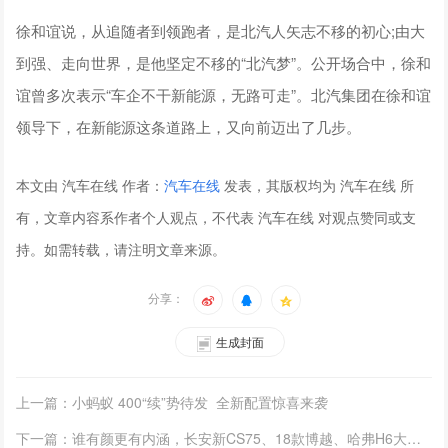
徐和谊说，从追随者到领跑者，是北汽人矢志不移的初心;由大
到强、走向世界，是他坚定不移的“北汽梦”。公开场合中，徐和
谊曾多次表示“车企不干新能源，无路可走”。北汽集团在徐和谊
领导下，在新能源这条道路上，又向前迈出了几步。
本文由 汽车在线 作者：
汽车在线
发表，其版权均为 汽车在线 所
有，文章内容系作者个人观点，不代表 汽车在线 对观点赞同或支
持。如需转载，请注明文章来源。
分享：
生成封面
上一篇：小蚂蚁 400“续”势待发 全新配置惊喜来袭
下一篇：谁有颜更有内涵，长安新CS75、18款博越、哈弗H6大比拼