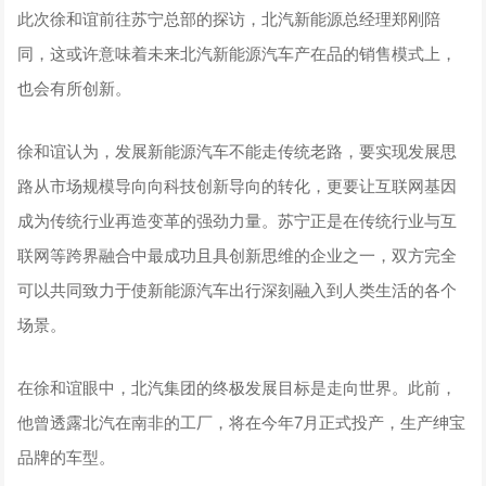
此次徐和谊前往苏宁总部的探访，北汽新能源总经理郑刚陪
同，这或许意味着未来北汽新能源汽车产在品的销售模式上，
也会有所创新。
徐和谊认为，发展新能源汽车不能走传统老路，要实现发展思
路从市场规模导向向科技创新导向的转化，更要让互联网基因
成为传统行业再造变革的强劲力量。苏宁正是在传统行业与互
联网等跨界融合中最成功且具创新思维的企业之一，双方完全
可以共同致力于使新能源汽车出行深刻融入到人类生活的各个
场景。
在徐和谊眼中，北汽集团的终极发展目标是走向世界。此前，
他曾透露北汽在南非的工厂，将在今年7月正式投产，生产绅宝
品牌的车型。