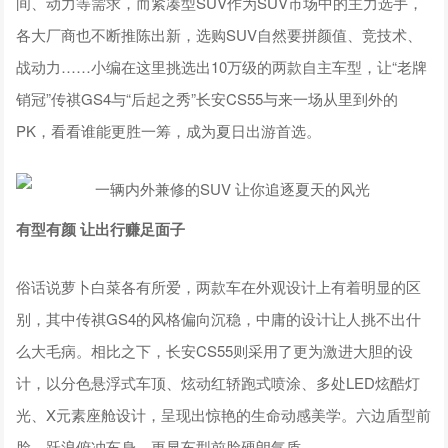
间、动力等需求，而紧凑型SUV作为SUV市场中的主力选手，
各大厂商也不断推陈出新，选购SUV自然要拼颜值、竞技术、
战动力……小编在这里挑选出10万级的两款自主车型，让“老牌
销冠”传祺GS4与“后起之秀”长安CS55与来一场从里到外的
PK，看看谁能更胜一筹，成为夏日出游首选。
有型有颜 让出行赚足面子
俗话说萝卜白菜各有所爱，两款车在外观设计上有着明显的区
别，其中传祺GS4的风格偏向沉稳，中庸的设计让人挑不出什
么大毛病。相比之下，长安CS55则采用了更为激进大胆的设
计，以分色悬浮式车顶、炫动红轿跑式喷涂、多处LED炫酷灯
光、X元素座舱设计，呈现出惊艳的生命动感美学。六边盾型前
脸、跃浪俯冲车身，更显车型前脸硬朗气质。