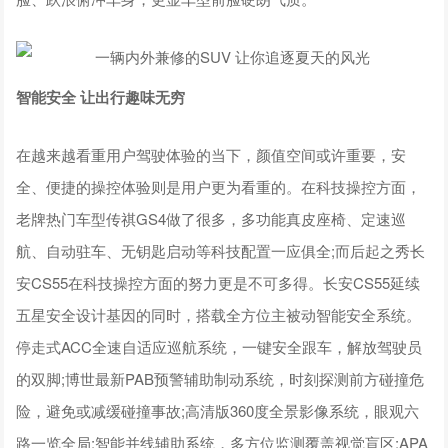
智能安全 让出行趣味无穷
在越来越看重用户驾驶体验的当下，颜值空间或许重要，安
全、便捷的操控体验则是用户更为看重的。在科技操控方面，
老牌热门车型传祺GS4做了很多，多功能真皮座椅、定速巡
航、自动驻车、无钥匙启动等科技配置一应俱全;而后起之秀长
安CS55在科技操控方面的努力更是不可多得。长安CS55延续
五星安全设计基因的同时，搭载全方位主被动智能安全系统。
停走式ACC全速自适应巡航系统，一键安全跟车，解放驾驶员
的双脚;博世最新PAB预警辅助制动系统，时刻探测前方碰撞危
险，避免或减缓碰撞事故;高清版360度全景影像系统，眼观六
路一览全局;智能并线辅助系统，多方位监测覆盖视觉盲区;APA