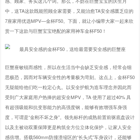
感、顾家、务实这几个词。那么，不妨在巨蟹宝宝的庆生月
中，送TA这款既能照顾全家需要，又能治愈TA安全感匮乏症的
7座家用优选MPV—金杯F50。下面，就让小编带大家一起来欣
赏一下这款与巨蟹宝宝绝配的家用神车金杯F50！
巨蟹座敏锐而感性，所以在生活当中会缺乏安全感，经常会细
思极恐，因而对车辆安全性的考量极为苛刻。这点上，金杯F50
无疑能给他们吃一粒定心丸。以安全护航为造车理念并因此而
受到广大家庭用户热捧的超安全MPV，TA 使用了超过40% 具
有超强吸能和抗变形能力的高强度钢，能够有效增强车身强
度，可谓是“金刚不坏之身”。领先标杆的成熟前置前驱底盘设计
以及主被动双重保障更是构筑全方位立体化保护，让家人安全
感倍增。搭载560mm防撞溃缩区的“长头式”车身设计，还能够