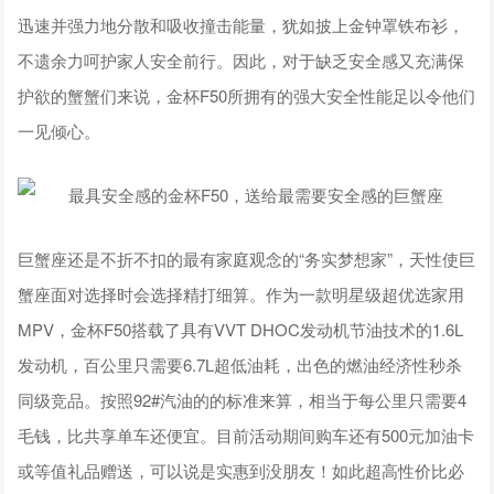
迅速并强力地分散和吸收撞击能量，犹如披上金钟罩铁布衫，
不遗余力呵护家人安全前行。因此，对于缺乏安全感又充满保
护欲的蟹蟹们来说，金杯F50所拥有的强大安全性能足以令他们
一见倾心。
巨蟹座还是不折不扣的最有家庭观念的“务实梦想家”，天性使巨
蟹座面对选择时会选择精打细算。作为一款明星级超优选家用
MPV，金杯F50搭载了具有VVT DHOC发动机节油技术的1.6L
发动机，百公里只需要6.7L超低油耗，出色的燃油经济性秒杀
同级竞品。按照92#汽油的的标准来算，相当于每公里只需要4
毛钱，比共享单车还便宜。目前活动期间购车还有500元加油卡
或等值礼品赠送，可以说是实惠到没朋友！如此超高性价比必