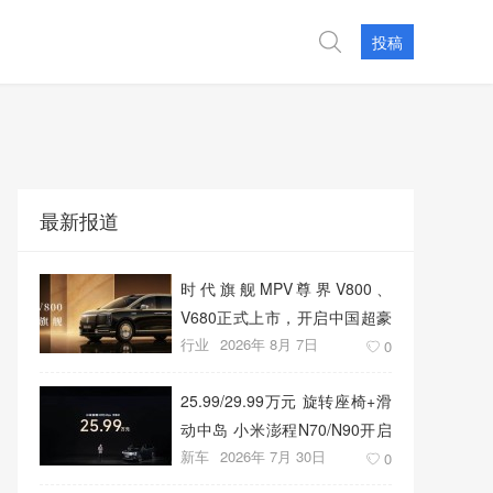
投稿
最新报道
时代旗舰MPV尊界V800、
V680正式上市，开启中国超豪
行业
2026年 8月 7日
华MPV发展新篇章
0
25.99/29.99万元 旋转座椅+滑
动中岛 小米澎程N70/N90开启
新车
2026年 7月 30日
预售
0