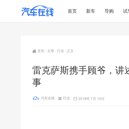
首页
新车
导购
试
首页
-
文章
-
行业
-
正文
雷克萨斯携手顾爷，讲述
事
汽车在线
行业
2018年 7月 10日