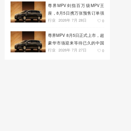
尊界MPV剑指百万级MPV王
座，8月5日携万张预售订单强
行业
2026年 7月 28日
势上市
0
尊界MPV 8月5日正式上市，超
豪华市场迎来等待已久的中国
行业
2026年 7月 27日
答案
0