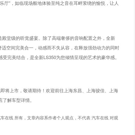
乐厅”，如临现场般地体验至纯之音在耳畔萦绕的愉悦，让人
位打造殿堂级的听觉盛宴。除了高端奢侈的音响配置之外，全新
和舒适空间完美合一，动感而不失从容，在释放强劲动力的同时
受完美结合，是全新LS350为您倾情呈现的艺术的豪华感。
也即将上市，敬请期待！欢迎前往上海东昌、上海骏佳、上海
店了解车型详情。
车在线 所有，文章内容系作者个人观点，不代表 汽车在线 对观