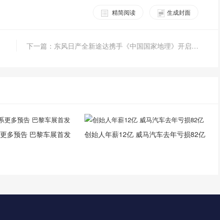
精简阅读
生成封面
下一篇：东风日产全新途达携手《中国国家地理》开启“纵横中国•途达峰雪天际线之旅”
更多预告 巴黎车展首发
创始人年薪12亿 威马汽车去年亏损82亿