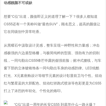
动感靓颜不可或缺
想要“C位”出道，颜值即正义的道理了解一下？很多人都知道
CS55还有一个美称叫做“最色SUV”，顾名思义，超高的颜值让
它在同级别中异常吃香。
从黑曜石中汲取设计灵感，整车呈现一种野性和力量感；冲击
感极强的六边盾型格栅，与极简纯粹的型面、强劲有力的切削
线，一同勾勒出CS55锋芒毕露的倔强前脸；俯冲式腰线，与车
窗下部的立体镀铬饰条一同勾勒出车身的动感韵律。LED炫酷
灯光、X元素座舱设计等细节元素的设计彰显前卫与个性。炫动
红与繁星蓝的大胆配色、炫动红轿跑式喷涂等色彩更是为CS55
打上了浓烈的年轻化、个性化的烙印。