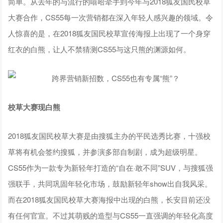
简单。从去年的与流行的嘻哈牵手到今年与2018狐友国民校草
大赛合作，CS55每一次营销都在深入年轻人感兴趣的领域。令
人惊喜的是，在2018狐友国民校草宣传海报上出现了一个身穿
红衣的白熊，让人不禁猜测CS55与这只熊的渊源如何。
校草大赛现白熊
2018狐友国民校草大赛是由搜狐主办的平民选秀比赛，十强校
草将有机会签约搜狐，并参演多部自制剧，成为超级明星。
CS55作为一款专为新轻年打造的“自在·敢不同”SUV，与搜狐强
强联手，共同巩固年轻化市场，鼓励新轻年show出自我风采。
而在2018狐友国民校草大赛海报中出现的白熊，长安目前还没
有任何官宣。不过其萌贱的造型与CS55一直强调的年轻化高度