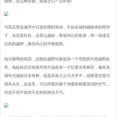
驰骋，在山林穿扬，焦躁之心一点即着!
与其忍受这城市中日益积攒的热浪，不如在福特撼路者的陪伴
下，去恣意狂欢，去穿山越岭，释放内心的焦虑，用一场漫无
目的的越野，换回内心的平静悠然。
地大物博的祖国，总能给越野玩家提供一个理想的天然越野处
所。地处哈尔滨东南市郊不远处有一片红星水库林区，遍布充
满年代感的古木奇树，或是高耸入云与天齐平，或根茎交错与
灌木丛生，在这里，可以呼吸到最干净最新鲜最湿润的空气，
但也不得不面对不定时的雨水天气。