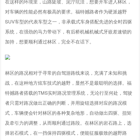
在这样的环境里，山路陡坡、泥泞坑洼，想要开车进入林区，
对车辆的性能必然有极高的要求。福特撼路者作为硬派越野
SUV车型的代表车型之一，非承载式车身搭配先进的全时四驱
系统，在强劲的马力带动下，有后桥机械机械式牙嵌差速锁的
加持，想要顺利通过林区，完全不在话下。
林区的路况相对于寻常的自驾游路线来说，充满了未知和挑
战，在这种地方炫车技式的越野，显然不是最聪明的选择。福
特撼路者搭载的TMS实时路况管理系统，无论行至何处，驾驶
者只需对路况做出正确的判断，并用旋钮选择对应的路况模
式，车辆便会针对林区的各种复杂地形，自动做出四驱、扭矩
及牵引力的调整，从而顺利通过路段。在林区的岩石路上，选
择岩石模式，在一挡保持四驱模式，便能征服极致的越野路