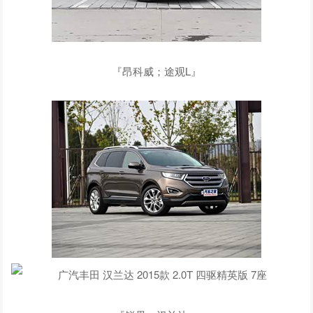
『昂科威；途观L』