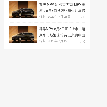
尊界MPV剑指百万级MPV王
座，8月5日携万张预售订单强
行业
2026年 7月 28日
势上市
0
尊界MPV 8月5日正式上市，超
豪华市场迎来等待已久的中国
行业
2026年 7月 27日
答案
0