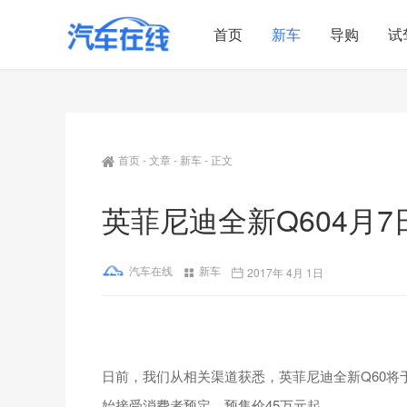
首页
新车
导购
试
首页
-
文章
-
新车
-
正文
英菲尼迪全新Q604月
汽车在线
新车
2017年 4月 1日
日前，我们从相关渠道获悉，英菲尼迪全新Q60将
始接受消费者预定，预售价45万元起。