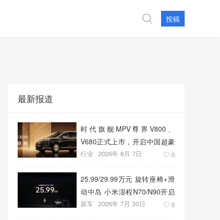
投稿
最新报道
时代旗舰MPV尊界V800、
V680正式上市，开启中国超豪
行业
2026年 8月 7日
华MPV发展新篇章
0
25.99/29.99万元 旋转座椅+滑
动中岛 小米澎程N70/N90开启
新车
2026年 7月 30日
预售
0