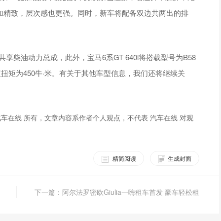
更加精致，层次感也更强。同时，新车将配备双边共两出的排
车型共享柴油动力总成，此外，宝马6系GT 640i将搭载型号为B58
值扭矩为450牛·米。有关于其他车型信息，我们还将继续关
车在线 所有，文章内容系作者个人观点，不代表 汽车在线 对观
精简阅读
生成封面
下一篇：阿尔法罗密欧Giulia一嗨租车首发 豪车轻松租