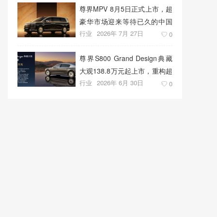
尊界MPV 8月5日正式上市，超
豪华市场迎来等待已久的中国
行业
2026年 7月 27日
答案
0
尊界S800 Grand Design典藏
大观138.8万元起上市，重构超
行业
2026年 6月 30日
豪华出行新标准
0