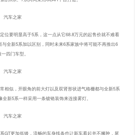
位要明显高于5系，这一点从它68.8万元的起售价就不难看
而与全新5系加以区别，同时未来6系家族中将可能不再推出6
中唯一四门车型。
常相似，开眼角的前大灯以及双肾形状进气格栅都与全新5系
像全新5系一样采用一条镀铬装饰来连接雾灯。
系GT更加低矮，流畅的车身线条也让新车看起并不臃肿，尾