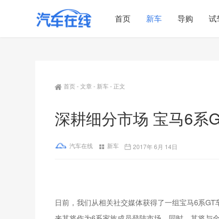
首页
新车
导购
试
首页
-
文章
-
新车
-
正文
深耕细分市场 宝马6系
汽车在线
新车
2017年 6月 14日
日前，我们从相关社交媒体获得了一组宝马6系GT
来其将作为6系家族成员登陆市场。同时，其将与全