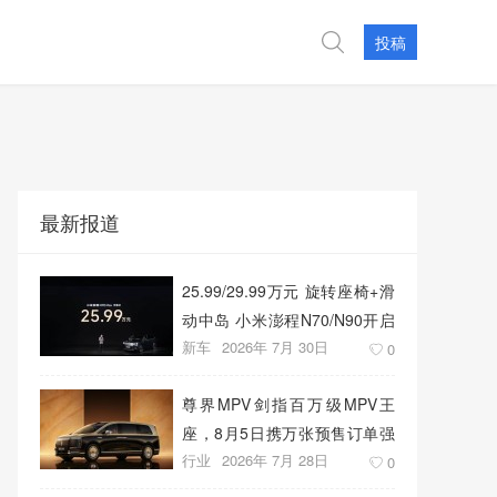
投稿
最新报道
25.99/29.99万元 旋转座椅+滑
动中岛 小米澎程N70/N90开启
新车
2026年 7月 30日
预售
0
尊界MPV剑指百万级MPV王
座，8月5日携万张预售订单强
行业
2026年 7月 28日
势上市
0