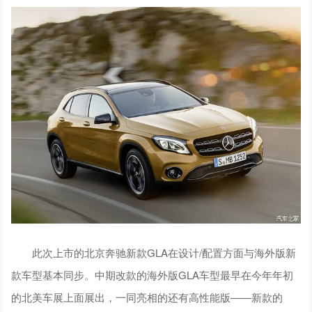
此次上市的北京奔驰新款GLA在设计/配置方面与海外版新
款车型基本同步。中期改款的海外版GLA车型最早在今年年初
的北美车展上面展出，一同亮相的还有高性能版——新款的