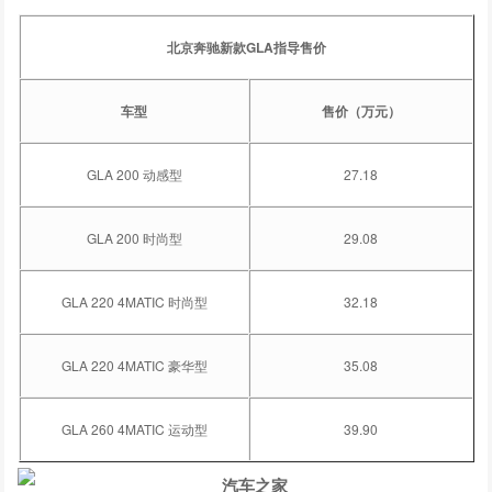
北京奔驰新款GLA指导售价
车型
售价（万元）
GLA 200 动感型
27.18
GLA 200 时尚型
29.08
GLA 220 4MATIC 时尚型
32.18
GLA 220 4MATIC 豪华型
35.08
GLA 260 4MATIC 运动型
39.90