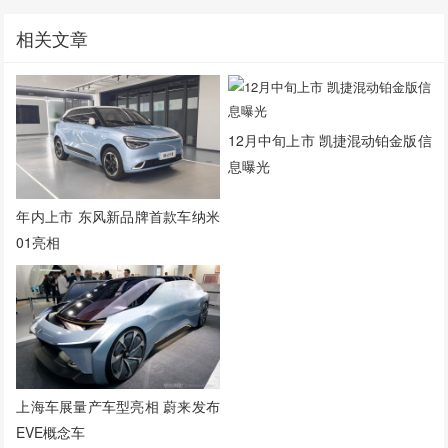
相关文章
12月中旬上市 凯捷混动铂金版信
息曝光
年内上市 东风新品牌首款车纳米
01亮相
上海车展量产车型亮相 蔚来发布
EVE概念车