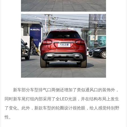
新车部分车型排气口两侧还增加了类似通风口的装饰外，
同时新车尾灯组内部采用了全LED光源，并在结构布局上发生
了变化。此外，新款车型的轮圈设计很抢眼，给人感觉特别野
性。