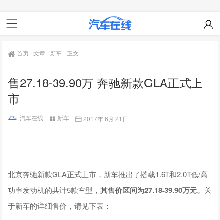
首页
-
文章
-
新车
-
正文
售27.18-39.90万 奔驰新款GLA正式上
市
汽车在线
新车
2017年 6月 21日
北京奔驰新款GLA正式上市，新车推出了搭载1.6T和2.0T低/高
功率发动机的共计5款车型，
其售价区间为27.18-39.90万元。
关
于新车的详细售价，请见下表：