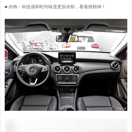
■ 内饰：科技感和时尚味道更加浓郁，看着很精神！