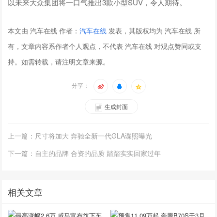
以未来大众集团将一口气推出3款小型SUV，令人期待。
本文由 汽车在线 作者：
汽车在线
发表，其版权均为 汽车在线 所
有，文章内容系作者个人观点，不代表 汽车在线 对观点赞同或支
持。如需转载，请注明文章来源。
分享：
生成封面
上一篇：尺寸将加大 奔驰全新一代GLA谍照曝光
下一篇：自主的品牌 合资的品质 踏踏实实回家过年
相关文章