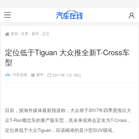
首页
-
文章
-
新车
-
正文
定位低于Tiguan 大众推全新T-Cross车
型
汽车在线
新车
2017年 1月 18日
目前，据海外媒体最新报道称，大众将于2017年四季度推出大
众T-Roc概念车的量产版车型，其未来或将会定名为T-Cross，
定位将低于大众Tiguan，应该瞄准的是小型SUV领域。