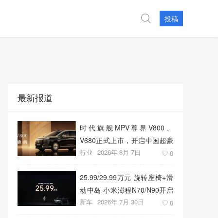
投稿
最新报道
时代旗舰MPV尊界V800、
V680正式上市，开启中国超豪
行业
2026年 8月 7日
华MPV发展新篇章
0
25.99/29.99万元 旋转座椅+滑
动中岛 小米澎程N70/N90开启
新车
2026年 7月 30日
预售
0