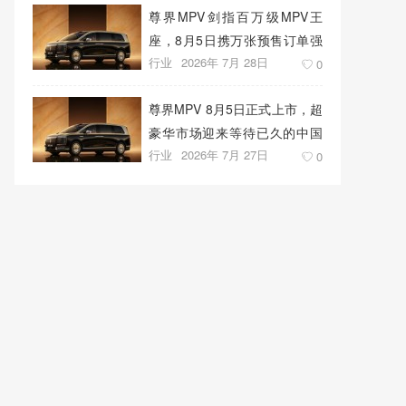
尊界MPV剑指百万级MPV王
座，8月5日携万张预售订单强
行业
2026年 7月 28日
势上市
0
尊界MPV 8月5日正式上市，超
豪华市场迎来等待已久的中国
行业
2026年 7月 27日
答案
0