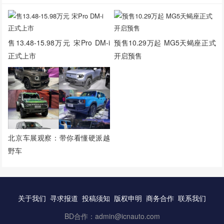
售13.48-15.98万元 宋Pro DM-i
预售10.29万起 MG5天蝎座正式
正式上市
开启预售
北京车展观察：带你看懂硬派越
野车
关于我们
寻求报道
投稿须知
版权申明
商务合作
联系我们
BD合作：admin@icnauto.com