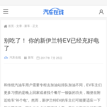
首页
-
文章
-
新车
-
正文
别吃了！ 你的新伊兰特EV已经充好电
了
汽车在线
新车
2017年 7月 25日
和传统汽油车用户需要专程去加油站排队加油不同，EV车主们
更多习惯的是晚上回家或者找个餐厅一顿饭的功夫，顺便在附
近给车“补个电“。然而，新伊兰特EV的车主们可能要适应一下