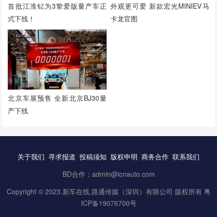
首批江淮钇为3挚爱版量产车正
外观更可爱 新款宏光MINIEV马
式下线！
卡龙官图
北京车展预售 全新北京BJ30量
产下线
关于我们
寻求报道
投稿须知
版权申明
商务合作
联系我们
BD合作：admin@icnauto.com
Copyright © 2023.
新车在线
.路通传媒（深圳）有限公司 版权所有
粤
ICP备19076700号