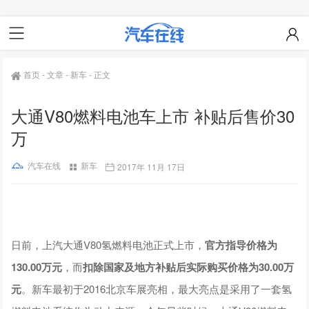
首页
-
文章
-
新车
-
正文
大通V80燃料电池车上市 补贴后售价30
万
汽车在线
新车
2017年 11月 17日
日前，上汽大通
V80
氢燃料电池正式上市，
官方指导价格为
130.00万元
，而
扣除国家及地方补贴后实际购买价格为30.00万
元
。新车最初于2016北京车展亮相，最大亮点是采用了一套氢