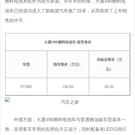
燃料电池系统作为动力来源。今年早些时候，大通V80燃料电
池车已经成功进入了新能源汽车推广目录，从而获得了上市销
售的许可。
大通V80燃料电池车 指导售价
补贴后售价（万
车型
指导售价（万元）
元）
FCV80
130.00
30.00
外观方面，大通
V80
燃料电池车与普通燃油版车型基本一
致，采用客车常用的实用化方正设计，同时配备有
LED
日间行