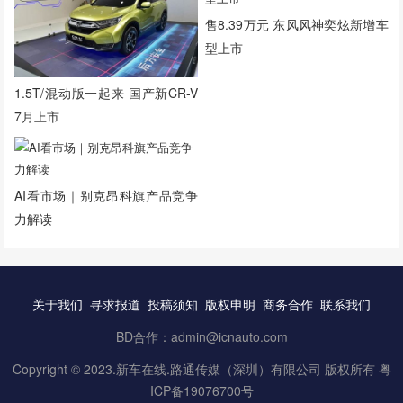
售8.39万元 东风风神奕炫新增车
型上市
1.5T/混动版一起来 国产新CR-V
7月上市
AI看市场｜别克昂科旗产品竞争
力解读
关于我们
寻求报道
投稿须知
版权申明
商务合作
联系我们
BD合作：admin@icnauto.com
Copyright © 2023.
新车在线
.路通传媒（深圳）有限公司 版权所有
粤
ICP备19076700号