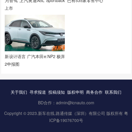
为智驾 上汽奥迪A5L Sportback
已有535家零售中心
上市
新设计语言 广汽本田e:NP2 极湃
2申报图
关于我们
寻求报道
投稿须知
版权申明
商务合作
联系我们
BD合作：admin@icnauto.com
Copyright © 2023.
新车在线
.路通传媒（深圳）有限公司 版权所有
粤
ICP备19076700号