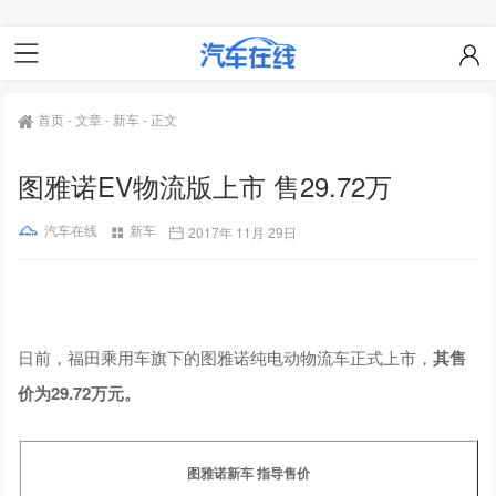
首页
-
文章
-
新车
-
正文
图雅诺EV物流版上市 售29.72万
汽车在线
新车
2017年 11月 29日
日前，福田乘用车旗下的图雅诺纯电动物流车正式上市，
其售
价为29.72万元。
图雅诺新车 指导售价