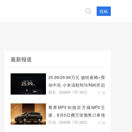
投稿
最新报道
25.99/29.99万元 旋转座椅+滑
动中岛 小米澎程N70/N90开启
新车
2026年 7月 30日
预售
0
尊界MPV剑指百万级MPV王
座，8月5日携万张预售订单强
行业
2026年 7月 28日
势上市
0