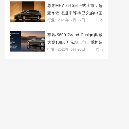
尊界MPV 8月5日正式上市，超
豪华市场迎来等待已久的中国
行业
2026年 7月 27日
答案
0
尊界S800 Grand Design典藏
大观138.8万元起上市，重构超
行业
2026年 6月 30日
豪华出行新标准
0