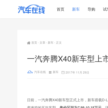
首页
新车
导购
试
首页
-
文章
-
新车
-
正文
一汽奔腾X40新车型上市 售
汽车在线
新车
2017年 11月 29日
日前，一汽奔腾X40新车型正式上市，新车搭载D-Li
变速箱的五款车型，
售价区间为7.98-10.18万元
，