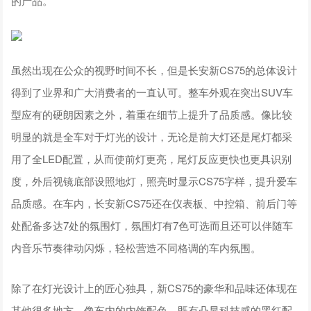
的产品。
虽然出现在公众的视野时间不长，但是长安新CS75的总体设计
得到了业界和广大消费者的一直认可。整车外观在突出SUV车
型应有的硬朗因素之外，着重在细节上提升了品质感。像比较
明显的就是全车对于灯光的设计，无论是前大灯还是尾灯都采
用了全LED配置，从而使前灯更亮，尾灯反应更快也更具识别
度，外后视镜底部设照地灯，照亮时显示CS75字样，提升爱车
品质感。在车内，长安新CS75还在仪表板、中控箱、前后门等
处配备多达7处的氛围灯，氛围灯有7色可选而且还可以伴随车
内音乐节奏律动闪烁，轻松营造不同格调的车内氛围。
除了在灯光设计上的匠心独具，新CS75的豪华和品味还体现在
其他很多地方。像车内的内饰配色，既有凸显科技感的黑红配