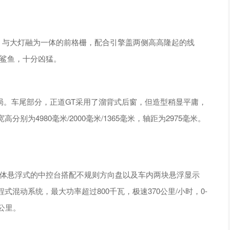
，与大灯融为一体的前格栅，配合引擎盖两侧高高隆起的线
的鲨鱼，十分凶猛。
局。车尾部分，正道GT采用了溜背式后窗，但造型稍显平庸，
为4980毫米/2000毫米/1365毫米，轴距为2975毫米。
整体悬浮式的中控台搭配不规则方向盘以及车内两块悬浮显示
混动系统，最大功率超过800千瓦，极速370公里/小时，0-
0公里。