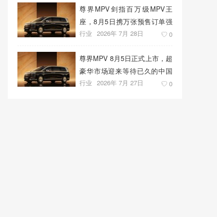
尊界MPV剑指百万级MPV王
座，8月5日携万张预售订单强
行业
2026年 7月 28日
势上市
0
尊界MPV 8月5日正式上市，超
豪华市场迎来等待已久的中国
行业
2026年 7月 27日
答案
0