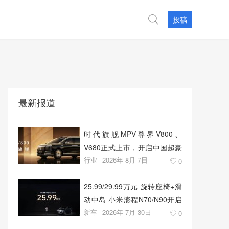
投稿
最新报道
时代旗舰MPV尊界V800、
V680正式上市，开启中国超豪
行业
2026年 8月 7日
华MPV发展新篇章
0
25.99/29.99万元 旋转座椅+滑
动中岛 小米澎程N70/N90开启
新车
2026年 7月 30日
预售
0