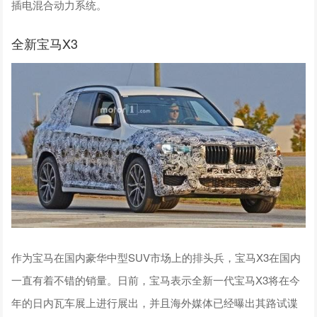
插电混合动力系统。
全新宝马X3
作为宝马在国内豪华中型SUV市场上的排头兵，宝马X3在国内
一直有着不错的销量。日前，宝马表示全新一代宝马X3将在今
年的日内瓦车展上进行展出，并且海外媒体已经曝出其路试谍