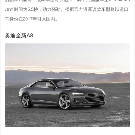
加速时间为5.5秒，动力强劲。根据官方透露该款车型将以进口
车身份在2017年引入国内。
奥迪全新A8