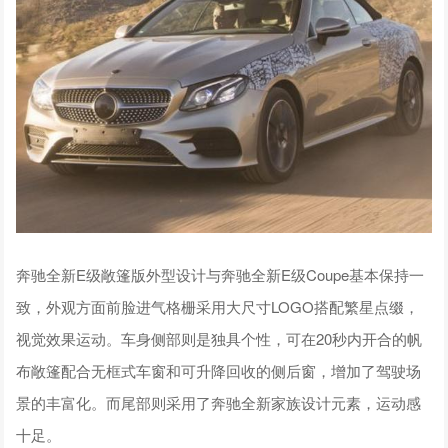
奔驰全新E级敞篷版外型设计与奔驰全新E级Coupe基本保持一
致，外观方面前脸进气格栅采用大尺寸LOGO搭配繁星点缀，
视觉效果运动。车身侧部则是独具个性，可在20秒内开合的帆
布敞篷配合无框式车窗和可升降回收的侧后窗，增加了驾驶场
景的丰富化。而尾部则采用了奔驰全新家族设计元素，运动感
十足。