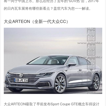
将一同于中国上市。那么在经历了去年的“SUV热”后，2017年
的日内瓦车展将有哪些新看点？盖世汽车为您一一解读。
大众ARTEON（全新一代大众CC）
大众ARTEON吸取了早前发布Sport Coupe GTE概念车得设计