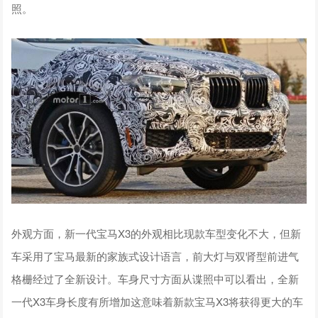
照。
外观方面，新一代宝马X3的外观相比现款车型变化不大，但新
车采用了宝马最新的家族式设计语言，前大灯与双肾型前进气
格栅经过了全新设计。车身尺寸方面从谍照中可以看出，全新
一代X3车身长度有所增加这意味着新款宝马X3将获得更大的车