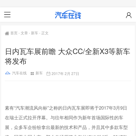
首页
-
文章
-
新车
-
正文
日内瓦车展前瞻 大众CC/全新X3等新车
将发布
汽车在线
新车
2017年 2月 27日
素有“汽车潮流风向标”之称的日内瓦车展即将于2017年3月9日
在瑞士正式拉开序幕。与往年相同作为新年首场国际性的车
展，众多车企纷纷拿出最新的技术和产品，并且其中多款车型