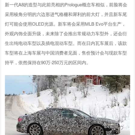
新一代A8的造型与此前亮相的Prologue概念车相似，前脸将会
采用棱角分明的六边形进气格栅和犀利的前大灯，并且新车尾
灯可能会使用OLED光源。新车将会采用MLB Evo平台生产，
外观内饰全面升级，未来除了会推出常规动力车型外，还会衍
生出纯电动车型以及插电混动车型。而在日内瓦车展后，该款
车型将在上海车展与中国消费者见面，售价预计会与现款车型
持平，依然保持在90万-250万元的区间内。