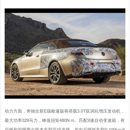
动力方面，奔驰全新E级敞篷版将搭载3.0T双涡轮增压发动机，
最大功率329马力，峰值扭矩480N·m。匹配9速自动变速箱，有
后驱和四驱两个版本车型可供选择，其中后驱版车型0-100km/h