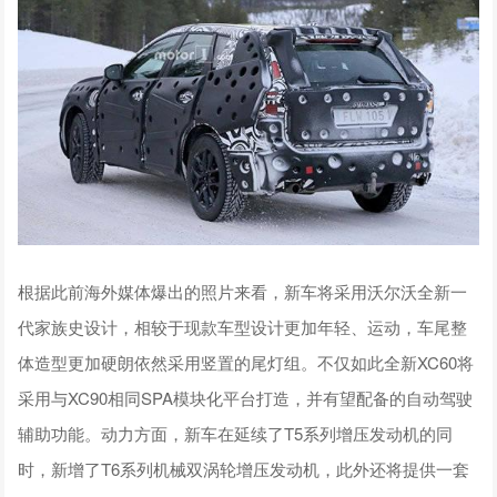
根据此前海外媒体爆出的照片来看，新车将采用沃尔沃全新一
代家族史设计，相较于现款车型设计更加年轻、运动，车尾整
体造型更加硬朗依然采用竖置的尾灯组。不仅如此全新XC60将
采用与XC90相同SPA模块化平台打造，并有望配备的自动驾驶
辅助功能。动力方面，新车在延续了T5系列增压发动机的同
时，新增了T6系列机械双涡轮增压发动机，此外还将提供一套