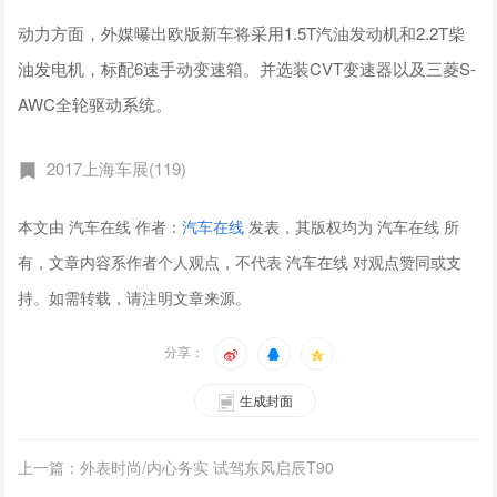
动力方面，外媒曝出欧版新车将采用1.5T汽油发动机和2.2T柴
油发电机，标配6速手动变速箱。并选装CVT变速器以及三菱S-
AWC全轮驱动系统。
2017上海车展(119)
本文由 汽车在线 作者：
汽车在线
发表，其版权均为 汽车在线 所
有，文章内容系作者个人观点，不代表 汽车在线 对观点赞同或支
持。如需转载，请注明文章来源。
分享：
生成封面
上一篇：外表时尚/内心务实 试驾东风启辰T90