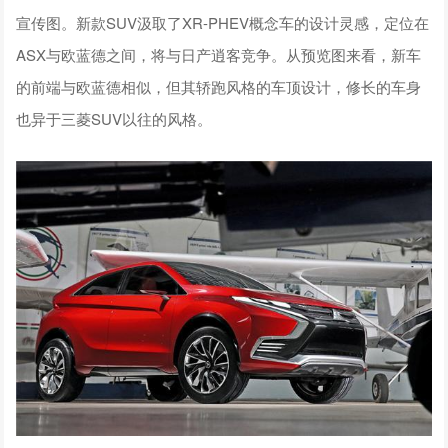
宣传图。新款SUV汲取了XR-PHEV概念车的设计灵感，定位在
ASX与欧蓝德之间，将与日产逍客竞争。从预览图来看，新车
的前端与欧蓝德相似，但其轿跑风格的车顶设计，修长的车身
也异于三菱SUV以往的风格。