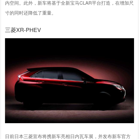
内空间。此外，新车将基于全新宝马CLAR平台打造，在增加尺
寸的同时还降低了重量。
三菱XR-PHEV
日前日本三菱宣布将携新车亮相日内瓦车展，并发布新车官方